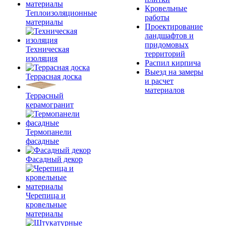
Кровельные
Теплоизоляционные
работы
материалы
Проектирование
ландшафтов и
придомовых
Техническая
территорий
изоляция
Распил кирпича
Выезд на замеры
Террасная доска
и расчет
материалов
Террасный
керамогранит
Термопанели
фасадные
Фасадный декор
Черепица и
кровельные
материалы