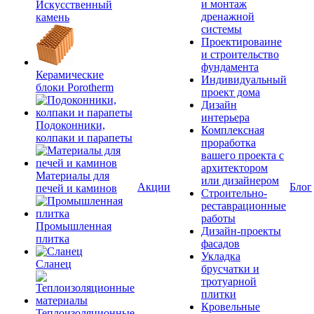
и монтаж
Искусственный
дренажной
камень
системы
Проектироваине
и строительство
фундамента
Керамические
Индивидуальный
блоки Porotherm
проект дома
Дизайн
интерьера
Подоконники,
Комплексная
колпаки и парапеты
проработка
вашего проекта с
архитектором
Материалы для
или дизайнером
Акции
Блог
печей и каминов
Строительно-
реставрационные
работы
Промышленная
Дизайн-проекты
плитка
фасадов
Укладка
Сланец
брусчатки и
тротуарной
плитки
Кровельные
Теплоизоляционные