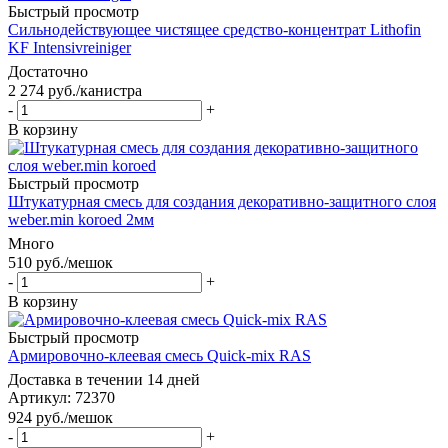
Быстрый просмотр
Сильнодействующее чистящее средство-концентрат Lithofin
KF Intensivreiniger
Достаточно
2 274
руб.
/канистра
-
+
В корзину
Быстрый просмотр
Штукатурная смесь для создания декоративно-защитного слоя
weber.min koroed 2мм
Много
510
руб.
/мешок
-
+
В корзину
Быстрый просмотр
Армировочно-клеевая смесь Quick-mix RAS
Доставка в течении 14 дней
Артикул: 72370
924
руб.
/мешок
-
+