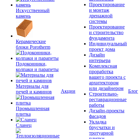
Проектирование
и монтаж
Искусственный
дренажной
камень
системы
Проектироваине
и строительство
фундамента
Керамические
Индивидуальный
блоки Porotherm
проект дома
Дизайн
интерьера
Подоконники,
Комплексная
колпаки и парапеты
проработка
вашего проекта с
архитектором
Материалы для
или дизайнером
Акции
Блог
печей и каминов
Строительно-
реставрационные
работы
Промышленная
Дизайн-проекты
плитка
фасадов
Укладка
Сланец
брусчатки и
тротуарной
плитки