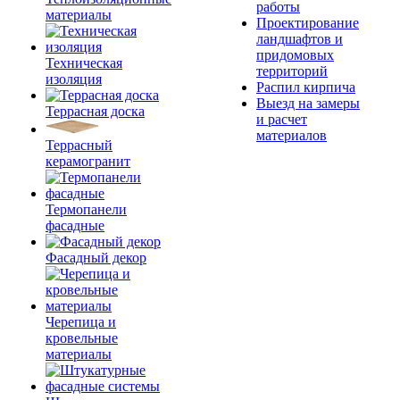
работы
материалы
Проектирование
ландшафтов и
придомовых
Техническая
территорий
изоляция
Распил кирпича
Выезд на замеры
Террасная доска
и расчет
материалов
Террасный
керамогранит
Термопанели
фасадные
Фасадный декор
Черепица и
кровельные
материалы