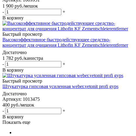
1 900
руб.
/мешок
-
+
В корзину
Быстрый просмотр
Высокоэффективное быстродействующее средство-
концентрат для очищения Lithofin KF Zementschleierentferner
Достаточно
1 782
руб.
/канистра
-
+
В корзину
Быстрый просмотр
Штукатурка гипсовая усиленная weber.vetonit profi gyps
Достаточно
Артикул: 1013475
400
руб.
/мешок
-
+
В корзину
Показать еще