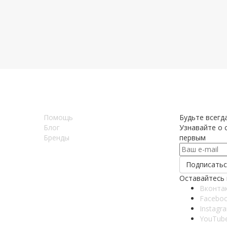
Помощь
Будьте всегда
Блог
Узнавайте о с
Бренды
первым
Оставайтесь 
Вконта
Facebo
Instagr
YouTub