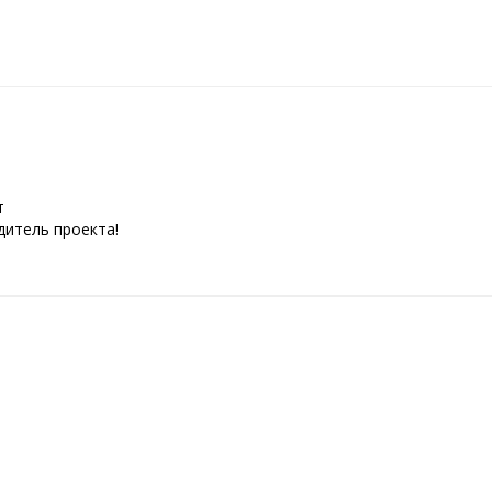
т
дитель проекта!