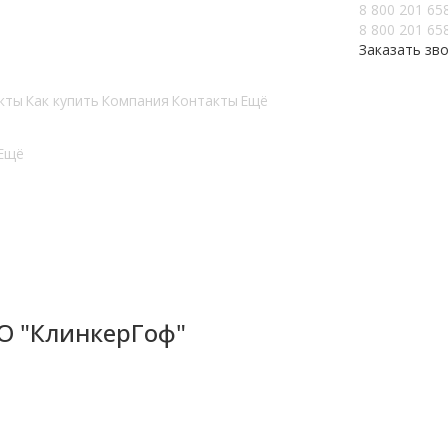
8 800 201 65
8 800 201 65
Заказать зв
кты
Как купить
Компания
Контакты
Ещё
Ещё
О "КлинкерГоф"