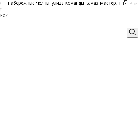
81
Набережные Челны, улица Команды Камаз-Мастер, 11
Вой
81
онок