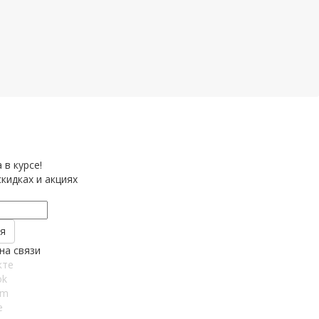
 в курсе!
кидках и акциях
на связи
кте
ok
am
e