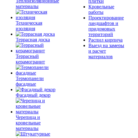
Теплоизоляционные
плитки
материалы
Кровельные
работы
Проектирование
Техническая
ландшафтов и
изоляция
придомовых
территорий
Террасная доска
Распил кирпича
Выезд на замеры
и расчет
Террасный
материалов
керамогранит
Термопанели
фасадные
Фасадный декор
Черепица и
кровельные
материалы