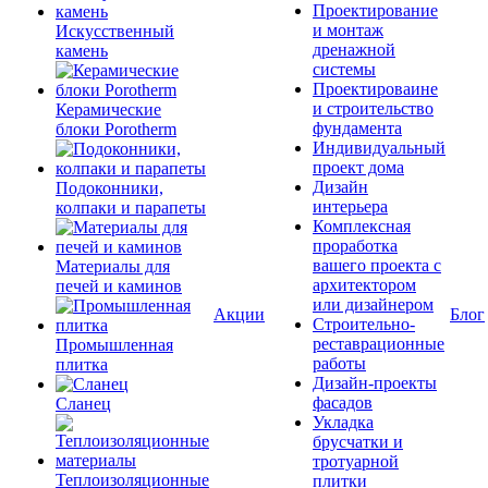
Проектирование
и монтаж
Искусственный
дренажной
камень
системы
Проектироваине
и строительство
Керамические
фундамента
блоки Porotherm
Индивидуальный
проект дома
Дизайн
Подоконники,
интерьера
колпаки и парапеты
Комплексная
проработка
вашего проекта с
Материалы для
архитектором
печей и каминов
или дизайнером
Акции
Блог
Строительно-
реставрационные
Промышленная
работы
плитка
Дизайн-проекты
фасадов
Сланец
Укладка
брусчатки и
тротуарной
Теплоизоляционные
плитки