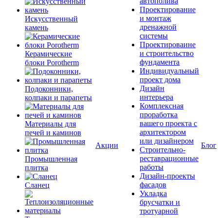
автополива
Проектирование
и монтаж
Искусственный
дренажной
камень
системы
Проектироваине
и строительство
Керамические
фундамента
блоки Porotherm
Индивидуальный
проект дома
Дизайн
Подоконники,
интерьера
колпаки и парапеты
Комплексная
проработка
вашего проекта с
Материалы для
архитектором
печей и каминов
или дизайнером
Акции
Блог
Строительно-
реставрационные
Промышленная
работы
плитка
Дизайн-проекты
фасадов
Сланец
Укладка
брусчатки и
тротуарной