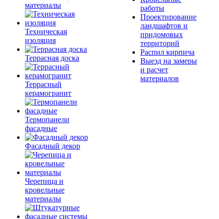
материалы
работы
Проектирование
ландшафтов и
Техническая
придомовых
изоляция
территорий
Распил кирпича
Террасная доска
Выезд на замеры
и расчет
материалов
Террасный
керамогранит
Термопанели
фасадные
Фасадный декор
Черепица и
кровельные
материалы