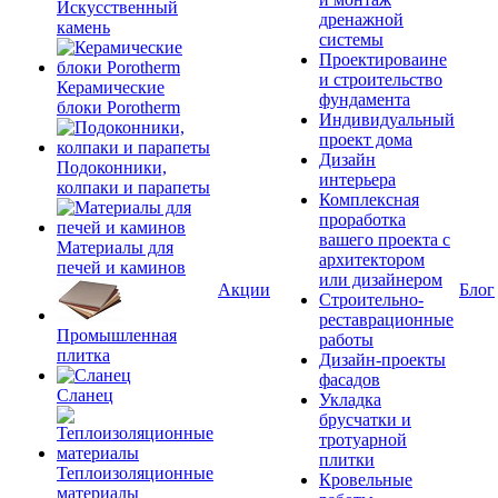
Искусственный
дренажной
камень
системы
Проектироваине
и строительство
Керамические
фундамента
блоки Porotherm
Индивидуальный
проект дома
Дизайн
Подоконники,
интерьера
колпаки и парапеты
Комплексная
проработка
вашего проекта с
Материалы для
архитектором
печей и каминов
или дизайнером
Акции
Блог
Строительно-
реставрационные
Промышленная
работы
плитка
Дизайн-проекты
фасадов
Сланец
Укладка
брусчатки и
тротуарной
плитки
Теплоизоляционные
Кровельные
материалы