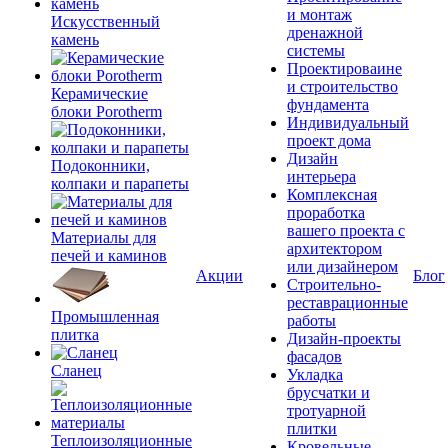
и монтаж
Искусственный
дренажной
камень
системы
Проектироваине
и строительство
Керамические
фундамента
блоки Porotherm
Индивидуальный
проект дома
Дизайн
Подоконники,
интерьера
колпаки и парапеты
Комплексная
проработка
вашего проекта с
Материалы для
архитектором
печей и каминов
или дизайнером
Акции
Блог
Строительно-
реставрационные
Промышленная
работы
плитка
Дизайн-проекты
фасадов
Сланец
Укладка
брусчатки и
тротуарной
плитки
Теплоизоляционные
Кровельные