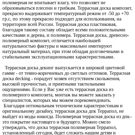
полимерная не впитывает влагу, что позволяет не
образовываться плесени и грибкам. Террасная доска композит,
прекрасно выдерживает температурный режим от -50 до +70
гр.с, по этому прекрасно подходит для использования, на
территории всей России. Террасная доска пластиковая,
благодаря такому составу обладает всеми положительными
качествами и дерева, и полимера. Террасная доска, древесно-
полимерный композит, отличается наибольшей
натуральностью фактуры и максимально имитируют
натуральный материал, при этом обладая долговечными и
стабильными эксплуатационными характеристиками.
Террасная доска декинг выпускается в широкой цветовой
гамме - от темно-коричневых до светлых оттенков. Террасная
доска decking - порадует хозяев отсутствием скольжения,
высокой прочностью, и приятными тактильными
ощущениями. Если у Вас уже есть террасная доска из
полимерного композита, монтаж вы можете заказать у
специалистов, которых мы можем порекомендовать.
Благодаря оптимальным техническим характеристикам и
оригинальному дизайну, террасная доска дпк Террапол, не
выйдет из моды никогда. Полимерная террасная доска из дпк–
это покрытие настоящего и будущего. Можно смело
утверждать, что доска террасная полимерная Террапол,
установленный сегодня, будет служить нашим детям и