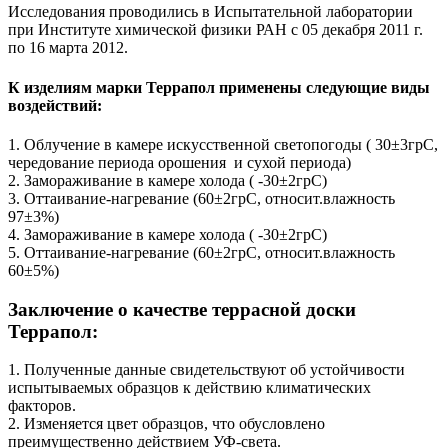
Исследования проводились в Испытательной лаборатории
при Институте химической физики РАН с 05 декабря 2011 г.
по 16 марта 2012.
К изделиям марки Террапол применены следующие виды
воздействий:
1. Облучение в камере искусственной светопогоды ( 30±3грС,
чередование периода орошения и сухой периода)
2. Замораживание в камере холода ( -30±2грС)
3. Оттаивание-нагревание (60±2грС, относит.влажность
97±3%)
4. Замораживание в камере холода ( -30±2грС)
5. Оттаивание-нагревание (60±2грС, относит.влажность
60±5%)
Заключение о качестве террасной доски
Террапол:
1. Полученные данные свидетельствуют об устойчивости
испытываемых образцов к действию климатических
факторов.
2. Изменяется цвет образцов, что обусловлено
преимущественно действием УФ-света.