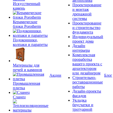
автополива
Искусственный
Проектирование
камень
и монтаж
дренажной
системы
Керамические
Проектироваине
блоки Porotherm
и строительство
фундамента
Индивидуальный
Подоконники,
проект дома
колпаки и парапеты
Дизайн
интерьера
Комплексная
проработка
вашего проекта с
Материалы для
архитектором
печей и каминов
или дизайнером
Акции
Блог
Строительно-
реставрационные
Промышленная
работы
плитка
Дизайн-проекты
фасадов
Сланец
Укладка
брусчатки и
тротуарной