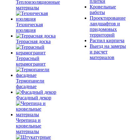
плитки
Теплоизоляционные
Кровельные
материалы
работы
Проектирование
ландшафтов и
Техническая
придомовых
изоляция
территорий
Распил кирпича
Террасная доска
Выезд на замеры
и расчет
материалов
Террасный
керамогранит
Термопанели
фасадные
Фасадный декор
Черепица и
кровельные
материалы