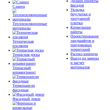
Дизайн-проекты
фасадов
Сланец
Укладка
брусчатки и
тротуарной
плитки
Теплоизоляционные
Кровельные
материалы
работы
Проектирование
ландшафтов и
Техническая
придомовых
изоляция
территорий
Распил кирпича
Террасная доска
Выезд на замеры
и расчет
материалов
Террасный
керамогранит
Термопанели
фасадные
Фасадный декор