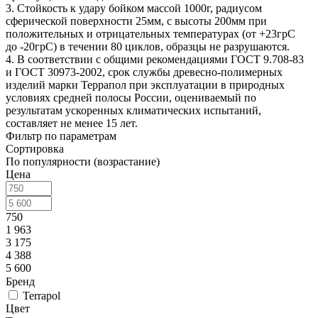
3. Стойкость к удару бойком массой 1000г, радиусом
сферической поверхности 25мм, с высоты 200мм при
положительных и отрицательных температурах (от +23грС
до -20грС) в течении 80 циклов, образцы не разрушаются.
4. В соответствии с общими рекомендациями ГОСТ 9.708-83
и ГОСТ 30973-2002, срок службы древесно-полимерных
изделий марки Террапол при эксплуатации в природных
условиях средней полосы России, оцениваемый по
результатам ускоренных климатических испытаний,
составляет не менее 15 лет.
Фильтр по параметрам
Сортировка
По популярности (возрастание)
Цена
750
1 963
3 175
4 388
5 600
Бренд
Terrapol
Цвет