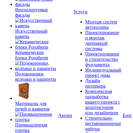
Вентилируемые
Услуги
фасады
Монтаж систем
автополива
Искусственный
Проектирование
камень
и монтаж
дренажной
системы
Керамические
Проектироваине
блоки Porotherm
и строительство
фундамента
Индивидуальный
Подоконники,
проект дома
колпаки и парапеты
Дизайн
интерьера
Комплексная
проработка
вашего проекта с
Материалы для
архитектором
печей и каминов
или дизайнером
Акции
Блог
Строительно-
реставрационные
Промышленная
работы
плитка