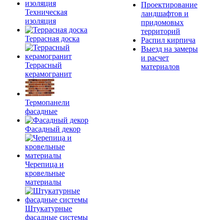
Проектирование
Техническая
ландшафтов и
изоляция
придомовых
территорий
Террасная доска
Распил кирпича
Выезд на замеры
и расчет
Террасный
материалов
керамогранит
Термопанели
фасадные
Фасадный декор
Черепица и
кровельные
материалы
Штукатурные
фасадные системы