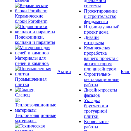
камень
дренажной
системы
Проектироваине
Керамические
и строительство
блоки Porotherm
фундамента
Индивидуальный
проект дома
Подоконники,
Дизайн
колпаки и парапеты
интерьера
Комплексная
проработка
Материалы для
вашего проекта с
печей и каминов
архитектором
или дизайнером
Акции
Блог
Строительно-
Промышленная
реставрационные
плитка
работы
Дизайн-проекты
Сланец
фасадов
Укладка
брусчатки и
тротуарной
Теплоизоляционные
плитки
материалы
Кровельные
работы