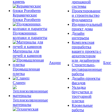
камень
дренажной
системы
Проектироваине
Керамические
и строительство
блоки Porotherm
фундамента
Индивидуальный
проект дома
Подоконники,
Дизайн
колпаки и парапеты
интерьера
Комплексная
проработка
Материалы для
вашего проекта с
печей и каминов
архитектором
или дизайнером
Акции
Блог
Строительно-
Промышленная
реставрационные
плитка
работы
Дизайн-проекты
Сланец
фасадов
Укладка
брусчатки и
тротуарной
Теплоизоляционные
плитки
материалы
Кровельные
работы