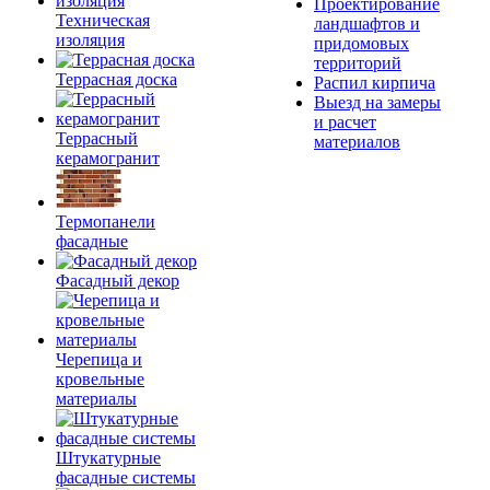
Проектирование
Техническая
ландшафтов и
изоляция
придомовых
территорий
Террасная доска
Распил кирпича
Выезд на замеры
и расчет
Террасный
материалов
керамогранит
Термопанели
фасадные
Фасадный декор
Черепица и
кровельные
материалы
Штукатурные
фасадные системы