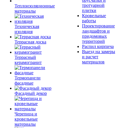
брусчатки и
тротуарной
Теплоизоляционные
плитки
материалы
Кровельные
работы
Проектирование
Техническая
ландшафтов и
изоляция
придомовых
территорий
Террасная доска
Распил кирпича
Выезд на замеры
и расчет
Террасный
материалов
керамогранит
Термопанели
фасадные
Фасадный декор
Черепица и
кровельные
материалы