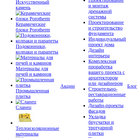
Проектирование
Искусственный
и монтаж
камень
дренажной
системы
Проектироваине
Керамические
и строительство
блоки Porotherm
фундамента
Индивидуальный
проект дома
Подоконники,
Дизайн
колпаки и парапеты
интерьера
Комплексная
проработка
Материалы для
вашего проекта с
печей и каминов
архитектором
или дизайнером
Акции
Блог
Строительно-
Промышленная
реставрационные
плитка
работы
Дизайн-проекты
Сланец
фасадов
Укладка
брусчатки и
тротуарной
Теплоизоляционные
плитки
материалы