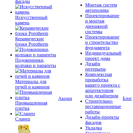
фасады
Монтаж систем
автополива
Проектирование
Искусственный
и монтаж
камень
дренажной
системы
Проектироваине
Керамические
и строительство
блоки Porotherm
фундамента
Индивидуальный
проект дома
Подоконники,
Дизайн
колпаки и парапеты
интерьера
Комплексная
проработка
Материалы для
вашего проекта с
печей и каминов
архитектором
или дизайнером
Акции
Блог
Строительно-
Промышленная
реставрационные
плитка
работы
Дизайн-проекты
Сланец
фасадов
Укладка