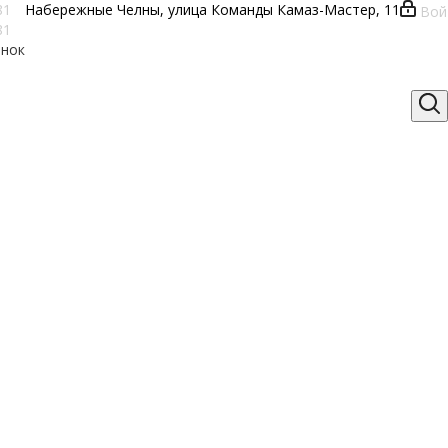
81
Набережные Челны, улица Команды Камаз-Мастер, 11
Вой
81
онок