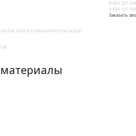
8 800 201 65
8 800 201 65
Заказать зв
кты
Как купить
Компания
Контакты
Ещё
Ещё
 материалы