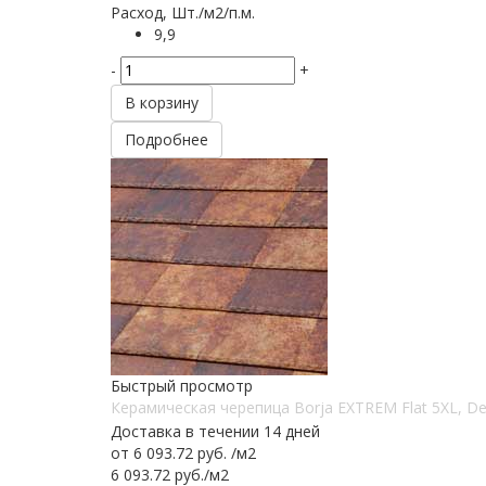
Расход, Шт./м2/п.м.
9,9
-
+
В корзину
Подробнее
Быстрый просмотр
Керамическая черепица Borja EXTREM Flat 5XL, Den
Доставка в течении 14 дней
от
6 093.72 руб.
/м2
6 093.72
руб.
/м2