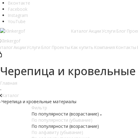
Вконтакте
Facebook
Instagram
YouTube
Каталог
Акции
Услуги
Блог
Прое
аталог
Акции
Услуги
Блог
Проекты
Как купить
Компания
Контакты
Черепица и кровельные
Главная
-
Каталог
-
Черепица и кровельные материалы
Фильтр
По популярности (возрастание)
По популярности (убывание)
По популярности (возрастание)
По алфавиту (убывание)