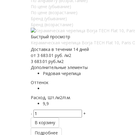
По алфавиту (возрастание)
По цене (убывание)
По цене (возрастание)
Бренд (убывание)
Бренд (возрастание)
Быстрый просмотр
Керамическая черепица Borja TECH Flat 10, Paris O
Доставка в течении 14 дней
от
3 683.01 руб.
/м2
3 683.01
руб.
/м2
Дополнительные элементы
Рядовая черепица
Оттенок
Расход, Шт./м2/п.м.
9,9
-
+
В корзину
Подробнее