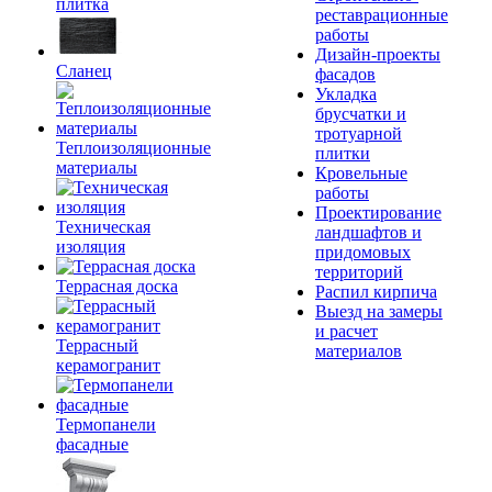
плитка
реставрационные
работы
Дизайн-проекты
Сланец
фасадов
Укладка
брусчатки и
тротуарной
Теплоизоляционные
плитки
материалы
Кровельные
работы
Проектирование
Техническая
ландшафтов и
изоляция
придомовых
территорий
Террасная доска
Распил кирпича
Выезд на замеры
и расчет
Террасный
материалов
керамогранит
Термопанели
фасадные