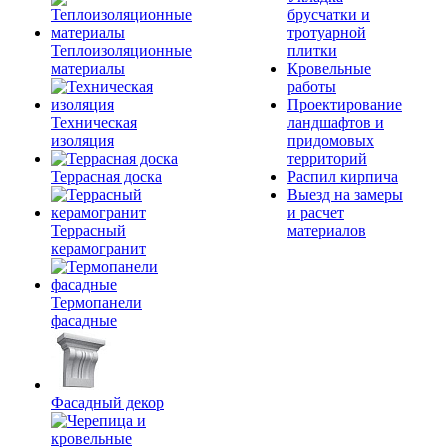
брусчатки и
тротуарной
Теплоизоляционные
плитки
материалы
Кровельные
работы
Проектирование
Техническая
ландшафтов и
изоляция
придомовых
территорий
Террасная доска
Распил кирпича
Выезд на замеры
и расчет
Террасный
материалов
керамогранит
Термопанели
фасадные
Фасадный декор