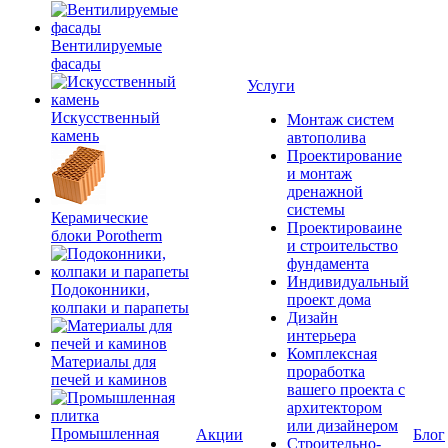
Вентилируемые
фасады
Услуги
Искусственный
Монтаж систем
камень
автополива
Проектирование
и монтаж
дренажной
системы
Керамические
Проектироваине
блоки Porotherm
и строительство
фундамента
Индивидуальный
Подоконники,
проект дома
колпаки и парапеты
Дизайн
интерьера
Комплексная
Материалы для
проработка
печей и каминов
вашего проекта с
архитектором
или дизайнером
Промышленная
Акции
Блог
Строительно-