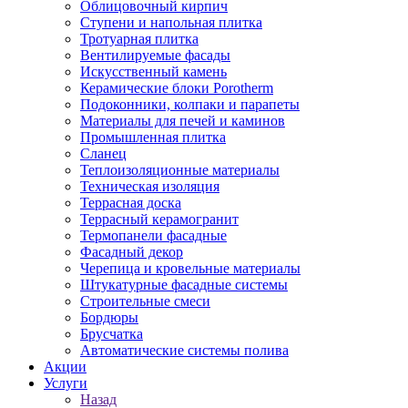
Облицовочный кирпич
Ступени и напольная плитка
Тротуарная плитка
Вентилируемые фасады
Искусственный камень
Керамические блоки Porotherm
Подоконники, колпаки и парапеты
Материалы для печей и каминов
Промышленная плитка
Сланец
Теплоизоляционные материалы
Техническая изоляция
Террасная доска
Террасный керамогранит
Термопанели фасадные
Фасадный декор
Черепица и кровельные материалы
Штукатурные фасадные системы
Строительные смеси
Бордюры
Брусчатка
Автоматические системы полива
Акции
Услуги
Назад