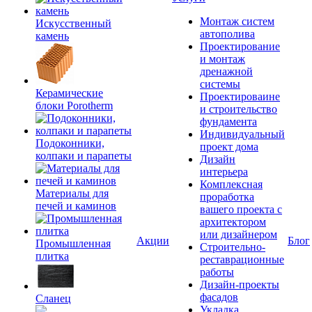
Монтаж систем
Искусственный
автополива
камень
Проектирование
и монтаж
дренажной
системы
Керамические
Проектироваине
блоки Porotherm
и строительство
фундамента
Индивидуальный
Подоконники,
проект дома
колпаки и парапеты
Дизайн
интерьера
Комплексная
Материалы для
проработка
печей и каминов
вашего проекта с
архитектором
или дизайнером
Акции
Блог
Промышленная
Строительно-
плитка
реставрационные
работы
Дизайн-проекты
фасадов
Сланец
Укладка