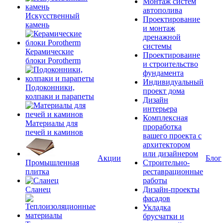
Монтаж систем
автополива
Искусственный
Проектирование
камень
и монтаж
дренажной
системы
Керамические
Проектироваине
блоки Porotherm
и строительство
фундамента
Индивидуальный
Подоконники,
проект дома
колпаки и парапеты
Дизайн
интерьера
Комплексная
Материалы для
проработка
печей и каминов
вашего проекта с
архитектором
или дизайнером
Акции
Блог
Промышленная
Строительно-
плитка
реставрационные
работы
Сланец
Дизайн-проекты
фасадов
Укладка
брусчатки и