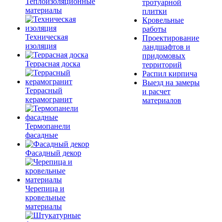
Теплоизоляционные
тротуарной
материалы
плитки
Кровельные
работы
Техническая
Проектирование
изоляция
ландшафтов и
придомовых
Террасная доска
территорий
Распил кирпича
Выезд на замеры
Террасный
и расчет
керамогранит
материалов
Термопанели
фасадные
Фасадный декор
Черепица и
кровельные
материалы