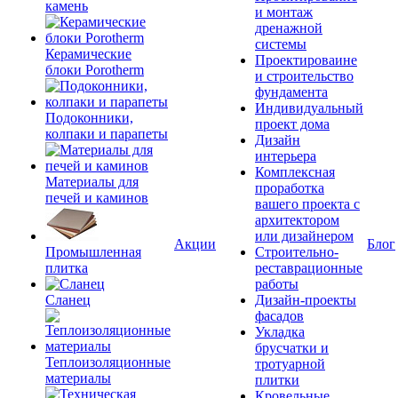
камень
и монтаж
дренажной
системы
Керамические
Проектироваине
блоки Porotherm
и строительство
фундамента
Индивидуальный
Подоконники,
проект дома
колпаки и парапеты
Дизайн
интерьера
Комплексная
Материалы для
проработка
печей и каминов
вашего проекта с
архитектором
или дизайнером
Акции
Блог
Промышленная
Строительно-
плитка
реставрационные
работы
Сланец
Дизайн-проекты
фасадов
Укладка
брусчатки и
Теплоизоляционные
тротуарной
материалы
плитки
Кровельные