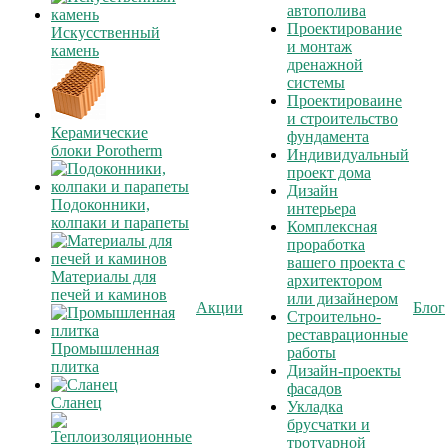
автополива
Проектирование
Искусственный
и монтаж
камень
дренажной
системы
Проектироваине
и строительство
Керамические
фундамента
блоки Porotherm
Индивидуальный
проект дома
Дизайн
Подоконники,
интерьера
колпаки и парапеты
Комплексная
проработка
вашего проекта с
Материалы для
архитектором
печей и каминов
или дизайнером
Акции
Блог
Строительно-
реставрационные
Промышленная
работы
плитка
Дизайн-проекты
фасадов
Сланец
Укладка
брусчатки и
тротуарной