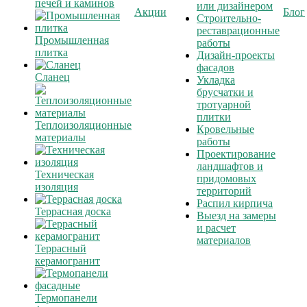
печей и каминов
или дизайнером
Акции
Блог
Строительно-
реставрационные
Промышленная
работы
плитка
Дизайн-проекты
фасадов
Сланец
Укладка
брусчатки и
тротуарной
плитки
Теплоизоляционные
Кровельные
материалы
работы
Проектирование
ландшафтов и
Техническая
придомовых
изоляция
территорий
Распил кирпича
Террасная доска
Выезд на замеры
и расчет
материалов
Террасный
керамогранит
Термопанели