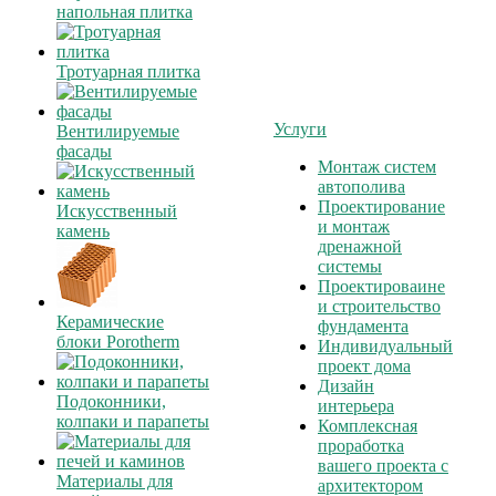
напольная плитка
Тротуарная плитка
Услуги
Вентилируемые
фасады
Монтаж систем
автополива
Проектирование
Искусственный
и монтаж
камень
дренажной
системы
Проектироваине
и строительство
Керамические
фундамента
блоки Porotherm
Индивидуальный
проект дома
Дизайн
Подоконники,
интерьера
колпаки и парапеты
Комплексная
проработка
вашего проекта с
Материалы для
архитектором