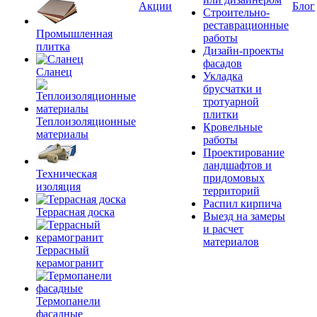
Акции
Блог
Строительно-
реставрационные
Промышленная
работы
плитка
Дизайн-проекты
фасадов
Сланец
Укладка
брусчатки и
тротуарной
плитки
Теплоизоляционные
Кровельные
материалы
работы
Проектирование
ландшафтов и
Техническая
придомовых
изоляция
территорий
Распил кирпича
Террасная доска
Выезд на замеры
и расчет
материалов
Террасный
керамогранит
Термопанели
фасадные