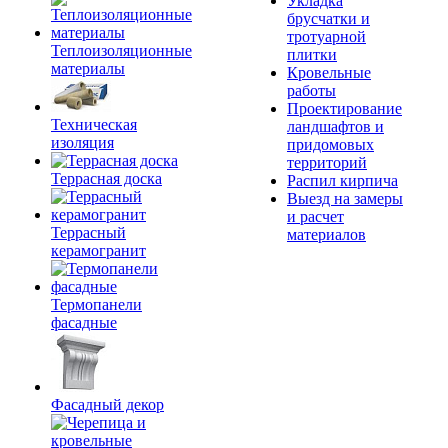
Укладка
брусчатки и
тротуарной
Теплоизоляционные
плитки
материалы
Кровельные
работы
Проектирование
Техническая
ландшафтов и
изоляция
придомовых
территорий
Террасная доска
Распил кирпича
Выезд на замеры
и расчет
Террасный
материалов
керамогранит
Термопанели
фасадные
Фасадный декор