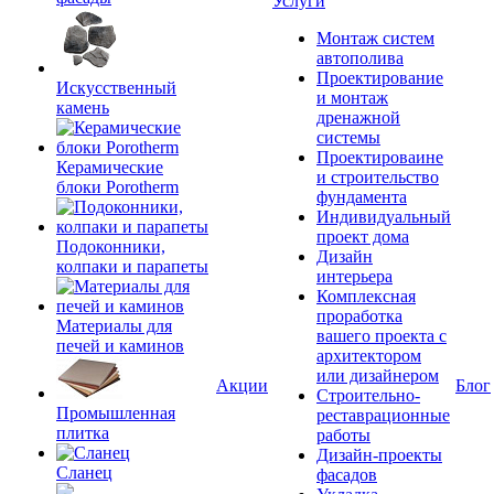
Услуги
Монтаж систем
автополива
Проектирование
Искусственный
и монтаж
камень
дренажной
системы
Проектироваине
Керамические
и строительство
блоки Porotherm
фундамента
Индивидуальный
проект дома
Подоконники,
Дизайн
колпаки и парапеты
интерьера
Комплексная
проработка
Материалы для
вашего проекта с
печей и каминов
архитектором
или дизайнером
Акции
Блог
Строительно-
Промышленная
реставрационные
плитка
работы
Дизайн-проекты
Сланец
фасадов