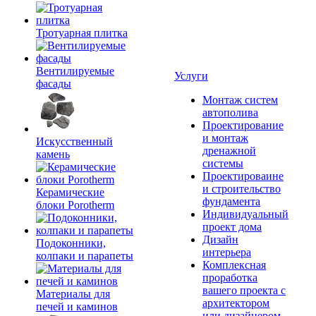
Тротуарная плитка
Вентилируемые
Услуги
фасады
Монтаж систем
автополива
Проектирование
и монтаж
Искусственный
дренажной
камень
системы
Проектироваине
и строительство
Керамические
фундамента
блоки Porotherm
Индивидуальный
проект дома
Дизайн
Подоконники,
интерьера
колпаки и парапеты
Комплексная
проработка
вашего проекта с
Материалы для
архитектором
печей и каминов
или дизайнером