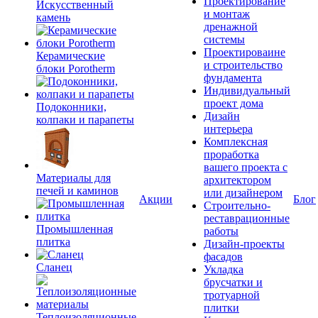
Проектирование
Искусственный
и монтаж
камень
дренажной
системы
Проектироваине
Керамические
и строительство
блоки Porotherm
фундамента
Индивидуальный
проект дома
Подоконники,
Дизайн
колпаки и парапеты
интерьера
Комплексная
проработка
вашего проекта с
Материалы для
архитектором
печей и каминов
или дизайнером
Акции
Блог
Строительно-
реставрационные
Промышленная
работы
плитка
Дизайн-проекты
фасадов
Сланец
Укладка
брусчатки и
тротуарной
плитки
Теплоизоляционные