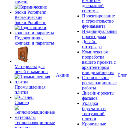
и монтаж
камень
дренажной
системы
Проектироваине
Керамические
и строительство
блоки Porotherm
фундамента
Индивидуальный
проект дома
Подоконники,
Дизайн
колпаки и парапеты
интерьера
Комплексная
проработка
вашего проекта с
Материалы для
архитектором
печей и каминов
или дизайнером
Акции
Блог
Строительно-
реставрационные
Промышленная
работы
плитка
Дизайн-проекты
фасадов
Сланец
Укладка
брусчатки и
тротуарной
плитки
Теплоизоляционные
Кровельные
материалы