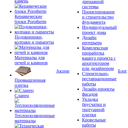
камень
дренажной
системы
Проектироваине
Керамические
и строительство
блоки Porotherm
фундамента
Индивидуальный
проект дома
Подоконники,
Дизайн
колпаки и парапеты
интерьера
Комплексная
проработка
Материалы для
вашего проекта с
печей и каминов
архитектором
или дизайнером
Акции
Блог
Строительно-
реставрационные
Промышленная
работы
плитка
Дизайн-проекты
фасадов
Сланец
Укладка
брусчатки и
тротуарной
плитки
Теплоизоляционные
Кровельные
материалы
работы