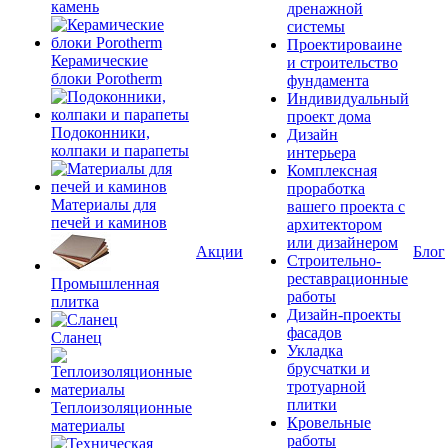
камень
дренажной
системы
Проектироваине
Керамические
и строительство
блоки Porotherm
фундамента
Индивидуальный
проект дома
Подоконники,
Дизайн
колпаки и парапеты
интерьера
Комплексная
проработка
Материалы для
вашего проекта с
печей и каминов
архитектором
или дизайнером
Акции
Блог
Строительно-
реставрационные
Промышленная
работы
плитка
Дизайн-проекты
фасадов
Сланец
Укладка
брусчатки и
тротуарной
плитки
Теплоизоляционные
Кровельные
материалы
работы