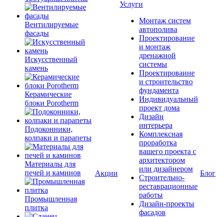
Услуги
Монтаж систем
Вентилируемые
автополива
фасады
Проектирование
и монтаж
дренажной
Искусственный
системы
камень
Проектироваине
и строительство
фундамента
Керамические
Индивидуальный
блоки Porotherm
проект дома
Дизайн
интерьера
Подоконники,
Комплексная
колпаки и парапеты
проработка
вашего проекта с
архитектором
Материалы для
или дизайнером
печей и каминов
Акции
Блог
Строительно-
реставрационные
работы
Промышленная
Дизайн-проекты
плитка
фасадов