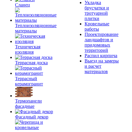
Укладка
Сланец
брусчатки и
тротуарной
плитки
Кровельные
Теплоизоляционные
работы
материалы
Проектирование
ландшафтов и
придомовых
Техническая
территорий
изоляция
Распил кирпича
Выезд на замеры
Террасная доска
и расчет
материалов
Террасный
керамогранит
Термопанели
фасадные
Фасадный декор