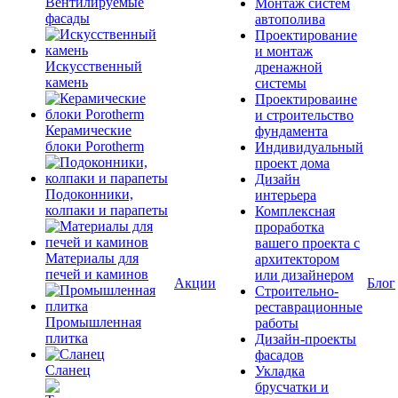
Вентилируемые
Монтаж систем
фасады
автополива
Проектирование
и монтаж
Искусственный
дренажной
камень
системы
Проектироваине
и строительство
Керамические
фундамента
блоки Porotherm
Индивидуальный
проект дома
Дизайн
Подоконники,
интерьера
колпаки и парапеты
Комплексная
проработка
вашего проекта с
Материалы для
архитектором
печей и каминов
или дизайнером
Акции
Блог
Строительно-
реставрационные
Промышленная
работы
плитка
Дизайн-проекты
фасадов
Сланец
Укладка
брусчатки и