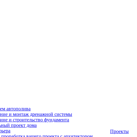
ем автополива
ние и монтаж дренажной системы
ине и строительство фундамента
ный проект дома
рьера
Проекты
 проработка вашего проекта с архитектором