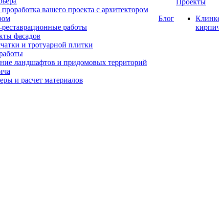
рьера
Проекты
 проработка вашего проекта с архитектором
ром
Блог
Клинк
-реставрационные работы
кирпи
кты фасадов
счатки и тротуарной плитки
работы
ние ландшафтов и придомовых территорий
ича
еры и расчет материалов