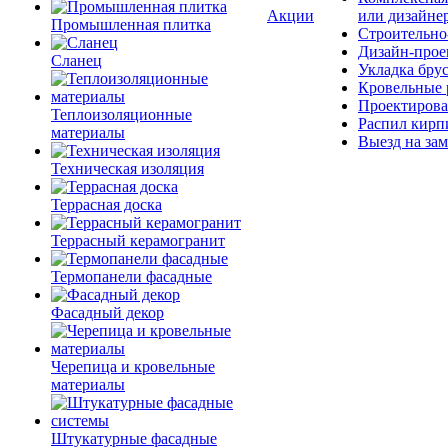
Акции
или дизайне
Промышленная плитка
Строительно
Дизайн-прое
Сланец
Укладка бру
Кровельные 
Проектирова
Теплоизоляционные
Распил кирп
материалы
Выезд на зам
Техническая изоляция
Террасная доска
Террасный керамогранит
Термопанели фасадные
Фасадный декор
Черепица и кровельные
материалы
Штукатурные фасадные