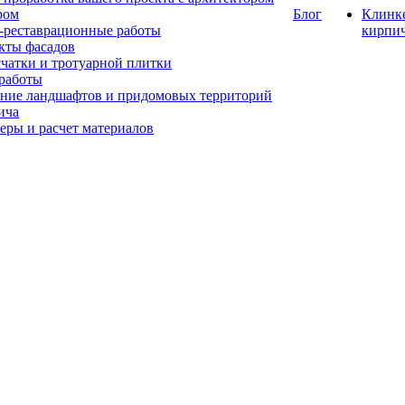
ром
Блог
Клинк
-реставрационные работы
кирпи
кты фасадов
счатки и тротуарной плитки
работы
ние ландшафтов и придомовых территорий
ича
еры и расчет материалов