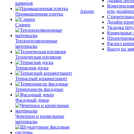
Дизайн инте
каминов
Комплексная
Акции
или дизайне
Промышленная плитка
Строительно
Дизайн-прое
Сланец
Укладка бру
Кровельные 
Проектирова
Теплоизоляционные
Распил кирп
материалы
Выезд на зам
Техническая изоляция
Террасная доска
Террасный керамогранит
Термопанели фасадные
Фасадный декор
Черепица и кровельные
материалы