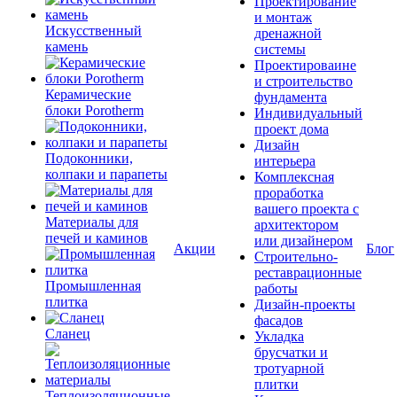
Проектирование
и монтаж
Искусственный
дренажной
камень
системы
Проектироваине
и строительство
Керамические
фундамента
блоки Porotherm
Индивидуальный
проект дома
Дизайн
Подоконники,
интерьера
колпаки и парапеты
Комплексная
проработка
вашего проекта с
Материалы для
архитектором
печей и каминов
или дизайнером
Акции
Блог
Строительно-
реставрационные
Промышленная
работы
плитка
Дизайн-проекты
фасадов
Сланец
Укладка
брусчатки и
тротуарной
плитки
Теплоизоляционные