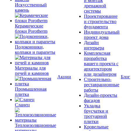
и монтаж
Искусственный
дренажной
камень
системы
Проектироваине
и строительство
Керамические
фундамента
блоки Porotherm
Индивидуальный
проект дома
Дизайн
Подоконники,
интерьера
колпаки и парапеты
Комплексная
проработка
вашего проекта с
Материалы для
архитектором
печей и каминов
или дизайнером
Акции
Блог
Строительно-
реставрационные
Промышленная
работы
плитка
Дизайн-проекты
фасадов
Сланец
Укладка
брусчатки и
тротуарной
плитки
Теплоизоляционные
Кровельные
материалы