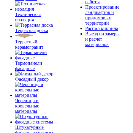
работы
Проектирование
ландшафтов и
Техническая
придомовых
изоляция
территорий
Распил кирпича
Террасная доска
Выезд на замеры
и расчет
Террасный
материалов
керамогранит
Термопанели
фасадные
Фасадный декор
Черепица и
кровельные
материалы
Штукатурные
фасадные системы