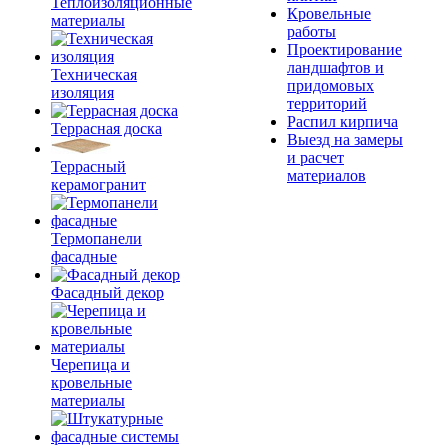
Теплоизоляционные
Кровельные
материалы
работы
Проектирование
ландшафтов и
Техническая
придомовых
изоляция
территорий
Распил кирпича
Террасная доска
Выезд на замеры
и расчет
Террасный
материалов
керамогранит
Термопанели
фасадные
Фасадный декор
Черепица и
кровельные
материалы