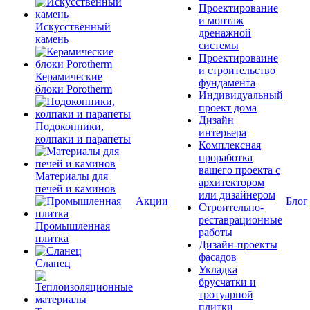
Проектирование
и монтаж
Искусственный
дренажной
камень
системы
Проектироваине
и строительство
Керамические
фундамента
блоки Porotherm
Индивидуальный
проект дома
Дизайн
Подоконники,
интерьера
колпаки и парапеты
Комплексная
проработка
вашего проекта с
Материалы для
архитектором
печей и каминов
или дизайнером
Акции
Блог
Строительно-
реставрационные
Промышленная
работы
плитка
Дизайн-проекты
фасадов
Сланец
Укладка
брусчатки и
тротуарной
плитки