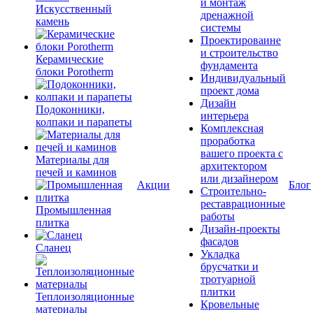
и монтаж
Искусственный
дренажной
камень
системы
Проектироваине
и строительство
Керамические
фундамента
блоки Porotherm
Индивидуальный
проект дома
Дизайн
Подоконники,
интерьера
колпаки и парапеты
Комплексная
проработка
вашего проекта с
Материалы для
архитектором
печей и каминов
или дизайнером
Акции
Блог
Строительно-
реставрационные
Промышленная
работы
плитка
Дизайн-проекты
фасадов
Сланец
Укладка
брусчатки и
тротуарной
плитки
Теплоизоляционные
Кровельные
материалы