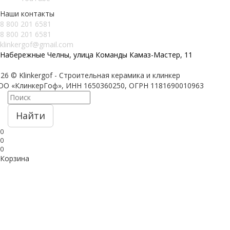
Наши контакты
8 800 201 6581
8 800 201 6581
klinkergof@gmail.com
Набережные Челны, улица Команды Камаз-Мастер, 11
26 © Klinkergof - Строительная керамика и клинкер
ОО «КлинкерГоф», ИНН 1650360250, ОГРН 1181690010963
Найти
0
0
0
Корзина