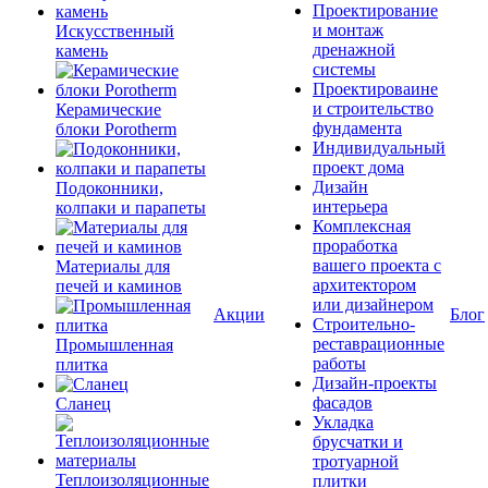
Проектирование
и монтаж
Искусственный
дренажной
камень
системы
Проектироваине
и строительство
Керамические
фундамента
блоки Porotherm
Индивидуальный
проект дома
Дизайн
Подоконники,
интерьера
колпаки и парапеты
Комплексная
проработка
вашего проекта с
Материалы для
архитектором
печей и каминов
или дизайнером
Акции
Блог
Строительно-
реставрационные
Промышленная
работы
плитка
Дизайн-проекты
фасадов
Сланец
Укладка
брусчатки и
тротуарной
Теплоизоляционные
плитки