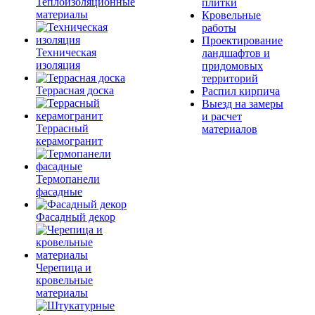
Теплоизоляционные
плитки
материалы
Кровельные
работы
Проектирование
Техническая
ландшафтов и
изоляция
придомовых
территорий
Террасная доска
Распил кирпича
Выезд на замеры
и расчет
Террасный
материалов
керамогранит
Термопанели
фасадные
Фасадный декор
Черепица и
кровельные
материалы