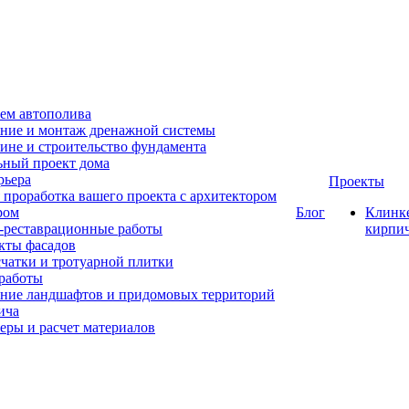
ем автополива
ние и монтаж дренажной системы
ине и строительство фундамента
ный проект дома
рьера
Проекты
 проработка вашего проекта с архитектором
ром
Блог
Клинк
-реставрационные работы
кирпи
кты фасадов
счатки и тротуарной плитки
работы
ние ландшафтов и придомовых территорий
ича
еры и расчет материалов