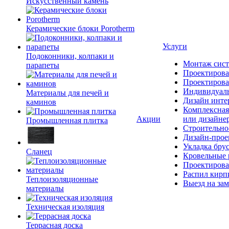
Искусственный камень
Керамические блоки Porotherm
Услуги
Подоконники, колпаки и
Монтаж сист
парапеты
Проектирова
Проектирова
Индивидуаль
Материалы для печей и
Дизайн инте
каминов
Комплексная
Акции
или дизайне
Промышленная плитка
Строительно
Дизайн-прое
Укладка бру
Сланец
Кровельные 
Проектирова
Распил кирп
Теплоизоляционные
Выезд на зам
материалы
Техническая изоляция
Террасная доска