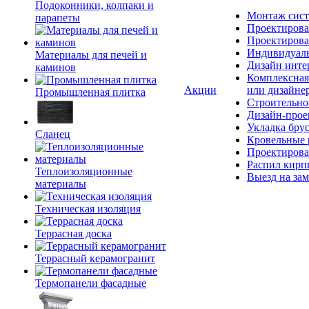
Подоконники, колпаки и
Монтаж сист
парапеты
Проектирова
Проектирова
Индивидуаль
Материалы для печей и
Дизайн инте
каминов
Комплексная
Акции
или дизайне
Промышленная плитка
Строительно
Дизайн-прое
Укладка бру
Сланец
Кровельные 
Проектирова
Распил кирп
Теплоизоляционные
Выезд на зам
материалы
Техническая изоляция
Террасная доска
Террасный керамогранит
Термопанели фасадные