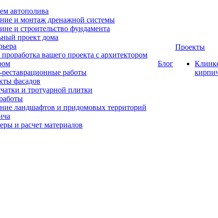
ем автополива
ние и монтаж дренажной системы
ине и строительство фундамента
ный проект дома
рьера
Проекты
 проработка вашего проекта с архитектором
ром
Блог
Клинк
-реставрационные работы
кирпи
кты фасадов
счатки и тротуарной плитки
работы
ние ландшафтов и придомовых территорий
ича
еры и расчет материалов