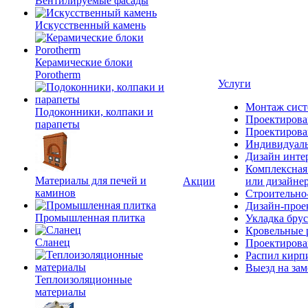
Вентилируемые фасады
Искусственный камень
Керамические блоки
Porotherm
Услуги
Монтаж сист
Подоконники, колпаки и
Проектирова
парапеты
Проектирова
Индивидуаль
Дизайн инте
Комплексная 
Материалы для печей и
Акции
или дизайне
каминов
Строительно
Дизайн-прое
Промышленная плитка
Укладка брус
Кровельные 
Сланец
Проектирова
Распил кирп
Выезд на зам
Теплоизоляционные
материалы