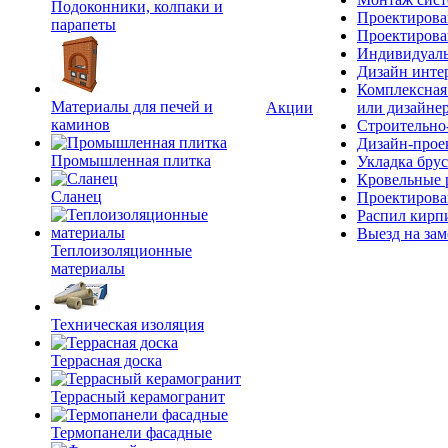
Подоконники, колпаки и
Проектирова
парапеты
Проектирова
Индивидуаль
Дизайн инте
Комплексная 
Материалы для печей и
Акции
или дизайне
каминов
Строительно
Дизайн-прое
Промышленная плитка
Укладка брус
Кровельные 
Сланец
Проектирова
Распил кирп
Выезд на зам
Теплоизоляционные
материалы
Техническая изоляция
Террасная доска
Террасный керамогранит
Термопанели фасадные