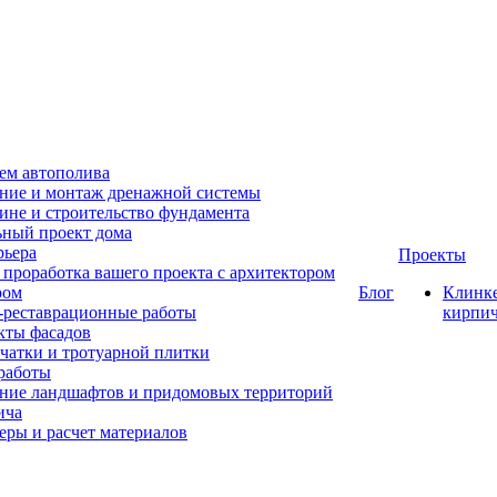
ем автополива
ние и монтаж дренажной системы
ине и строительство фундамента
ный проект дома
рьера
Проекты
проработка вашего проекта с архитектором
ром
Блог
Клинк
-реставрационные работы
кирпи
кты фасадов
чатки и тротуарной плитки
работы
ние ландшафтов и придомовых территорий
ича
еры и расчет материалов