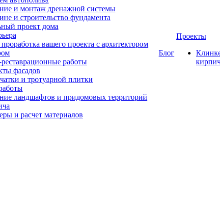
ние и монтаж дренажной системы
ине и строительство фундамента
ный проект дома
рьера
Проекты
проработка вашего проекта с архитектором
ром
Блог
Клинк
-реставрационные работы
кирпи
кты фасадов
чатки и тротуарной плитки
работы
ние ландшафтов и придомовых территорий
ича
еры и расчет материалов