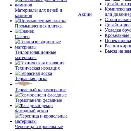
Дизайн инте
Комплексная
Материалы для печей и
Акции
или дизайне
каминов
Строительно
Дизайн-прое
Промышленная плитка
Укладка бру
Кровельные 
Сланец
Проектирова
Распил кирп
Выезд на зам
Теплоизоляционные
материалы
Техническая изоляция
Террасная доска
Террасный керамогранит
Термопанели фасадные
Фасадный декор
Черепица и кровельные