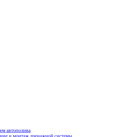
ем автополива
ние и монтаж дренажной системы