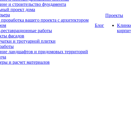
ине и строительство фундамента
ный проект дома
рьера
Проекты
 проработка вашего проекта с архитектором
ром
Блог
Клинк
-реставрационные работы
кирпи
кты фасадов
счатки и тротуарной плитки
работы
ние ландшафтов и придомовых территорий
ича
еры и расчет материалов