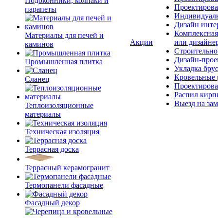
Подоконники, колпаки и
Проектирова
парапеты
Индивидуаль
Дизайн инте
Комплексная
Материалы для печей и
Акции
или дизайне
каминов
Строительно
Дизайн-прое
Промышленная плитка
Укладка бру
Кровельные 
Сланец
Проектирова
Распил кирп
Выезд на зам
Теплоизоляционные
материалы
Техническая изоляция
Террасная доска
Террасный керамогранит
Термопанели фасадные
Фасадный декор