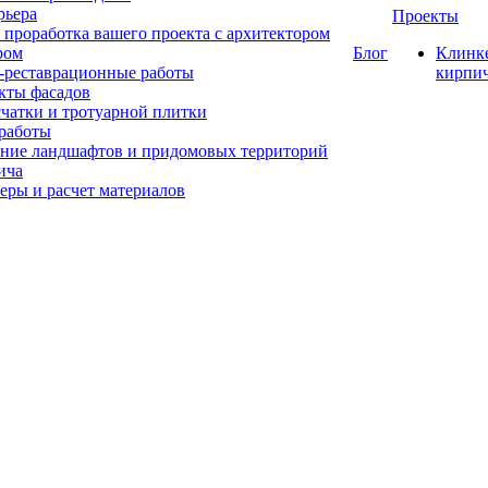
рьера
Проекты
 проработка вашего проекта с архитектором
ром
Блог
Клинк
-реставрационные работы
кирпи
кты фасадов
счатки и тротуарной плитки
работы
ние ландшафтов и придомовых территорий
ича
еры и расчет материалов