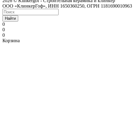
2026 © Klinkergof - Строительная керамика и клинкер
ООО «КлинкерГоф», ИНН 1650360250, ОГРН 1181690010963
Найти
0
0
0
Корзина