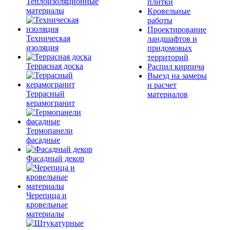
Теплоизоляционные
плитки
материалы
Кровельные
работы
Проектирование
Техническая
ландшафтов и
изоляция
придомовых
территорий
Террасная доска
Распил кирпича
Выезд на замеры
и расчет
Террасный
материалов
керамогранит
Термопанели
фасадные
Фасадный декор
Черепица и
кровельные
материалы