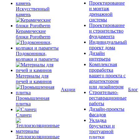
Проектирование
и монтаж
Искусственный
дренажной
камень
системы
Проектироваине
и строительство
Керамические
фундамента
блоки Porotherm
Индивидуальный
проект дома
Дизайн
Подоконники,
интерьера
колпаки и парапеты
Комплексная
проработка
вашего проекта с
Материалы для
архитектором
печей и каминов
или дизайнером
Акции
Блог
Строительно-
реставрационные
Промышленная
работы
плитка
Дизайн-проекты
фасадов
Сланец
Укладка
брусчатки и
тротуарной
Теплоизоляционные
плитки