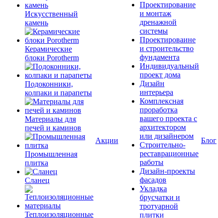
Проектирование
и монтаж
Искусственный
дренажной
камень
системы
Проектироваине
и строительство
Керамические
фундамента
блоки Porotherm
Индивидуальный
проект дома
Дизайн
Подоконники,
интерьера
колпаки и парапеты
Комплексная
проработка
вашего проекта с
Материалы для
архитектором
печей и каминов
или дизайнером
Акции
Блог
Строительно-
реставрационные
Промышленная
работы
плитка
Дизайн-проекты
фасадов
Сланец
Укладка
брусчатки и
тротуарной
Теплоизоляционные
плитки