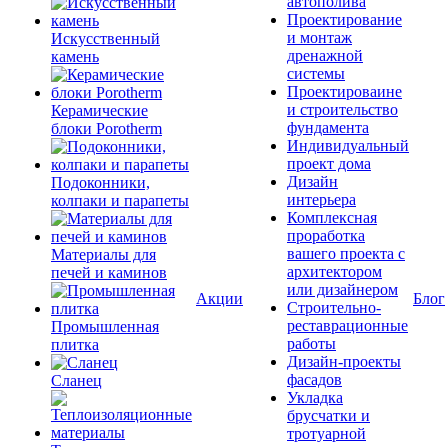
автополива
Проектирование
и монтаж
Искусственный
дренажной
камень
системы
Проектироваине
и строительство
Керамические
фундамента
блоки Porotherm
Индивидуальный
проект дома
Дизайн
Подоконники,
интерьера
колпаки и парапеты
Комплексная
проработка
вашего проекта с
Материалы для
архитектором
печей и каминов
или дизайнером
Акции
Блог
Строительно-
реставрационные
Промышленная
работы
плитка
Дизайн-проекты
фасадов
Сланец
Укладка
брусчатки и
тротуарной