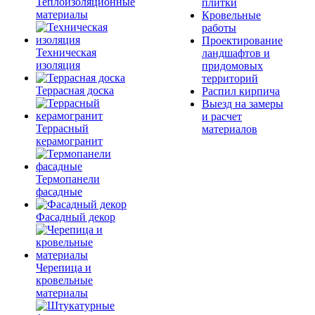
Теплоизоляционные
плитки
материалы
Кровельные
работы
Проектирование
Техническая
ландшафтов и
изоляция
придомовых
территорий
Террасная доска
Распил кирпича
Выезд на замеры
и расчет
Террасный
материалов
керамогранит
Термопанели
фасадные
Фасадный декор
Черепица и
кровельные
материалы