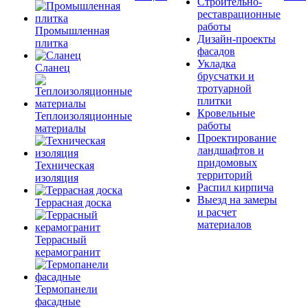
Строительно-
реставрационные
работы
Промышленная
Дизайн-проекты
плитка
фасадов
Укладка
Сланец
брусчатки и
тротуарной
плитки
Кровельные
Теплоизоляционные
работы
материалы
Проектирование
ландшафтов и
придомовых
Техническая
территорий
изоляция
Распил кирпича
Выезд на замеры
Террасная доска
и расчет
материалов
Террасный
керамогранит
Термопанели
фасадные