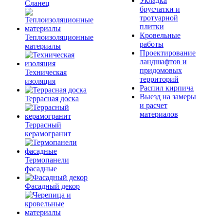
Укладка
Сланец
брусчатки и
тротуарной
плитки
Кровельные
Теплоизоляционные
работы
материалы
Проектирование
ландшафтов и
придомовых
Техническая
территорий
изоляция
Распил кирпича
Выезд на замеры
Террасная доска
и расчет
материалов
Террасный
керамогранит
Термопанели
фасадные
Фасадный декор