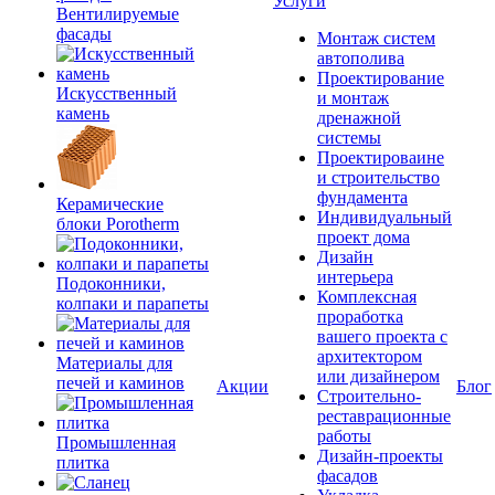
Услуги
Вентилируемые
фасады
Монтаж систем
автополива
Проектирование
Искусственный
и монтаж
камень
дренажной
системы
Проектироваине
и строительство
фундамента
Керамические
Индивидуальный
блоки Porotherm
проект дома
Дизайн
интерьера
Подоконники,
Комплексная
колпаки и парапеты
проработка
вашего проекта с
архитектором
Материалы для
или дизайнером
печей и каминов
Акции
Блог
Строительно-
реставрационные
работы
Промышленная
Дизайн-проекты
плитка
фасадов