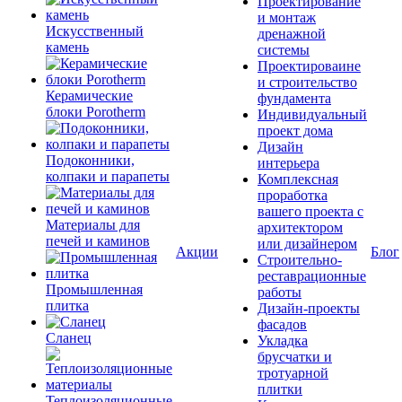
Проектирование
и монтаж
Искусственный
дренажной
камень
системы
Проектироваине
и строительство
Керамические
фундамента
блоки Porotherm
Индивидуальный
проект дома
Дизайн
Подоконники,
интерьера
колпаки и парапеты
Комплексная
проработка
вашего проекта с
Материалы для
архитектором
печей и каминов
или дизайнером
Акции
Блог
Строительно-
реставрационные
Промышленная
работы
плитка
Дизайн-проекты
фасадов
Сланец
Укладка
брусчатки и
тротуарной
плитки
Теплоизоляционные