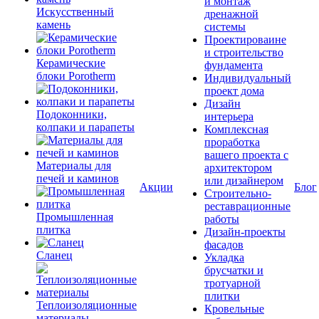
и монтаж
Искусственный
дренажной
камень
системы
Проектироваине
и строительство
Керамические
фундамента
блоки Porotherm
Индивидуальный
проект дома
Дизайн
Подоконники,
интерьера
колпаки и парапеты
Комплексная
проработка
вашего проекта с
Материалы для
архитектором
печей и каминов
или дизайнером
Акции
Блог
Строительно-
реставрационные
Промышленная
работы
плитка
Дизайн-проекты
фасадов
Сланец
Укладка
брусчатки и
тротуарной
плитки
Теплоизоляционные
Кровельные
материалы