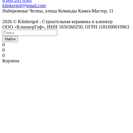
8 800 201 6581
klinkergof@gmail.com
Набережные Челны, улица Команды Камаз-Мастер, 11
2026 © Klinkergof - Строительная керамика и клинкер
ООО «КлинкерГоф», ИНН 1650360250, ОГРН 1181690010963
Найти
0
0
0
Корзина