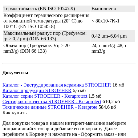
Термостойкость (EN ISO 10545-9)
Выполнено
Коэффициент термического расширения
от комнатной температуры (20° C) до
< 80x10-7K-1
100° C (EN ISO 10545-8)
Максимальный радиус пор (Требуемое:
0,42 μm–6,04 μm
rp > 0,2 μm) (DIN 66 133)
Объем пор (Требуемое: Vq > 20
24,5 mm3/g–48,5
mm3/g) (DIN 66 133)
mm3/g
Документы
Каталог - Экструдированная керамика STROEHER
16 мб
Каталог продукции STROEHER
6,6 мб
Каталог серии STROEHER - Keraprotect
1,5 мб
Сертификат качества STROEHER - Keraprotect
610,2 кб
Технические данные STROEHER - Keraprote
584,6 кб
Как купить
Для покупки товара в нашем интернет-магазине выберите
понравившийся товар и добавьте его в корзину. Далее
перейдите в Корзину и нажмите на «Оформить заказ» или