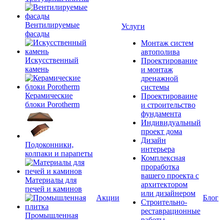
Вентилируемые
Услуги
фасады
Монтаж систем
автополива
Искусственный
Проектирование
камень
и монтаж
дренажной
системы
Керамические
Проектироваине
блоки Porotherm
и строительство
фундамента
Индивидуальный
проект дома
Дизайн
Подоконники,
интерьера
колпаки и парапеты
Комплексная
проработка
вашего проекта с
Материалы для
архитектором
печей и каминов
или дизайнером
Акции
Блог
Строительно-
реставрационные
Промышленная
работы