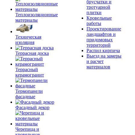
брусчатки и
тротуарной
плитки
Теплоизоляционные
Кровельные
материалы
работы
Проектирование
ландшафтов и
Техническая
придомовых
изоляция
территорий
Распил кирпича
Террасная доска
Выезд на замеры
и расчет
материалов
Террасный
керамогранит
Термопанели
фасадные
Фасадный декор
Черепица и
кровельные