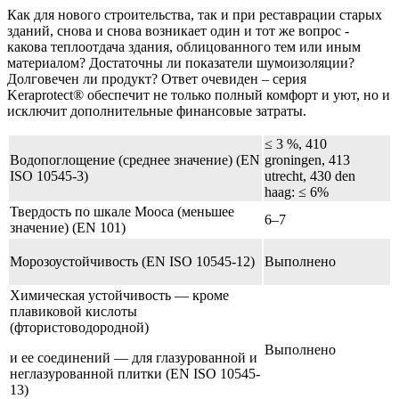
Как для нового строительства, так и при реставрации старых
зданий, снова и снова возникает один и тот же вопрос -
какова теплоотдача здания, облицованного тем или иным
материалом? Достаточны ли показатели шумоизоляции?
Долговечен ли продукт? Ответ очевиден – серия
Keraprotect® обеспечит не только полный комфорт и уют, но и
исключит дополнительные финансовые затраты.
≤ 3 %, 410
Водопоглощение (среднее значение) (EN
groningen, 413
ISO 10545-3)
utrecht, 430 den
haag: ≤ 6%
Твердость по шкале Мооса (меньшее
6–7
значение) (EN 101)
Морозоустойчивость (EN ISO 10545-12)
Выполнено
Химическая устойчивость — кроме
плавиковой кислоты
(фтористоводородной)
Выполнено
и ее соединений — для глазурованной и
неглазурованной плитки (EN ISO 10545-
13)