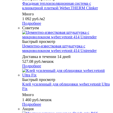
Фасадная теплоизоляционная система с
клинкерной плиткой Weber.THERM Clinker
Много
1 092
руб.
/м2
Подробнее
Советуем
Быстрый просмотр
Цементно-известковая штукатурка с
микроволокном weber.vetonit 414 Unirender
Доставка в течении 14 дней
527.08
руб.
/мешок
Подробнее
Быстрый просмотр
Клей усиленный для облицовки weber.vetonit Ultra
Fix
Много
1 460
руб.
/мешок
Подробнее
Акция