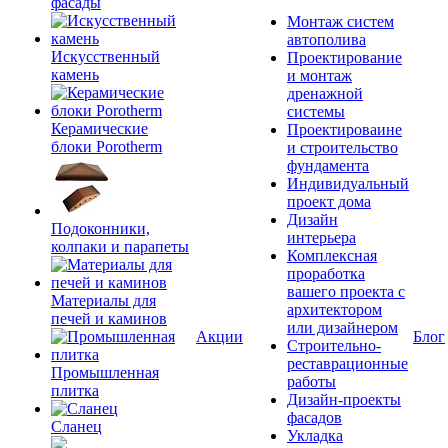
фасады
Монтаж систем
автополива
Искусственный
Проектирование
камень
и монтаж
дренажной
системы
Керамические
Проектироваине
блоки Porotherm
и строительство
фундамента
Индивидуальный
проект дома
Дизайн
Подоконники,
интерьера
колпаки и парапеты
Комплексная
проработка
вашего проекта с
Материалы для
архитектором
печей и каминов
или дизайнером
Акции
Блог
Строительно-
реставрационные
Промышленная
работы
плитка
Дизайн-проекты
фасадов
Сланец
Укладка