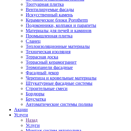
Тротуарная плитка
Вентилируемые фасады
Искусственный камень
Керамические блоки Porotherm
Подоконники, колпаки и парапеты
Материалы для печей и каминов
Промышленная плитка
Сланец
Теплоизоляционные материалы
Техническая изоляция
Террасная доска
Террасный керамогранит
Термопанели фасадные
Фасадный декор
Черепица и кровельные материалы
Штукатурные фасадные системы
Строительные смеси
Бордюры
Брусчатка
Автоматические системы полива
Акции
Услуги
Назад
Услуги
Монтаж систем автополива