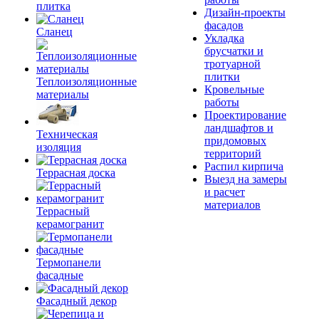
плитка
Дизайн-проекты
фасадов
Сланец
Укладка
брусчатки и
тротуарной
плитки
Теплоизоляционные
Кровельные
материалы
работы
Проектирование
ландшафтов и
Техническая
придомовых
изоляция
территорий
Распил кирпича
Террасная доска
Выезд на замеры
и расчет
материалов
Террасный
керамогранит
Термопанели
фасадные
Фасадный декор