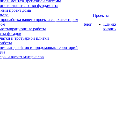
ние и монтаж дренажной системы
ине и строительство фундамента
ный проект дома
рьера
Проекты
проработка вашего проекта с архитектором
ром
Блог
Клинк
-реставрационные работы
кирпи
кты фасадов
чатки и тротуарной плитки
работы
ние ландшафтов и придомовых территорий
ича
еры и расчет материалов