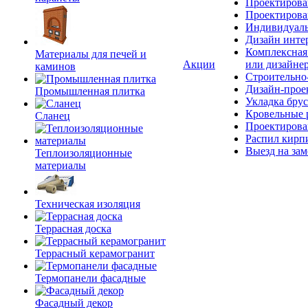
Проектирова
Проектирова
Индивидуаль
Дизайн инте
Комплексная 
Материалы для печей и
Акции
или дизайне
каминов
Строительно
Дизайн-прое
Промышленная плитка
Укладка брус
Кровельные 
Сланец
Проектирова
Распил кирп
Выезд на зам
Теплоизоляционные
материалы
Техническая изоляция
Террасная доска
Террасный керамогранит
Термопанели фасадные
Фасадный декор