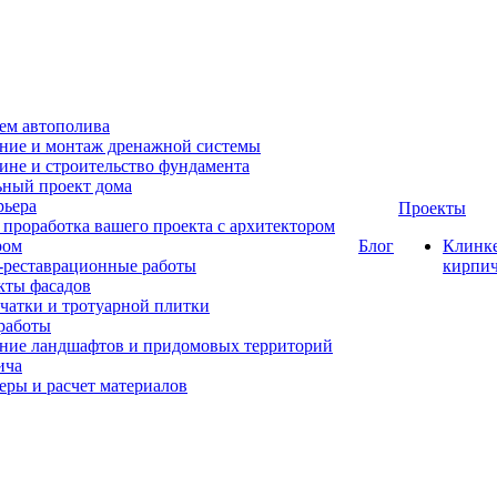
ем автополива
ние и монтаж дренажной системы
ине и строительство фундамента
ный проект дома
рьера
Проекты
проработка вашего проекта с архитектором
ром
Блог
Клинк
-реставрационные работы
кирпи
кты фасадов
чатки и тротуарной плитки
работы
ние ландшафтов и придомовых территорий
ича
еры и расчет материалов