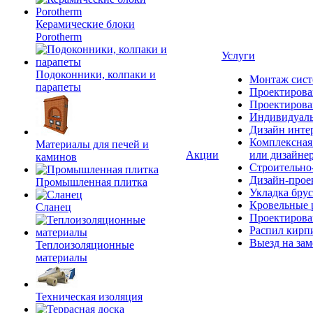
Керамические блоки
Porotherm
Услуги
Подоконники, колпаки и
Монтаж сист
парапеты
Проектирова
Проектирова
Индивидуаль
Дизайн инте
Комплексная 
Материалы для печей и
Акции
или дизайне
каминов
Строительно
Дизайн-прое
Промышленная плитка
Укладка брус
Кровельные 
Сланец
Проектирова
Распил кирп
Выезд на зам
Теплоизоляционные
материалы
Техническая изоляция