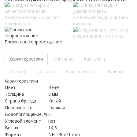
Выезд на замеры и расчет
3D визуализации и дизайн-
материалов
проекты
Оперативная логистика
Проектное сопровождение
Характеристики
Описание
Как купить
Оплата
Доставка
Задать вопрос
Наличие
Характеристики
Цвет
Beige
Толщина
8 мм
Страна бренда
Китай
Поверхность
Гладкая
Водопоглощение, %
6
Угловой элемент
нет
Вес, кг
14,5
Формат
NF: 240x71 mm