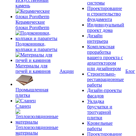
Искусственный
системы
камень
Проектироваине
и строительство
фундамента
Керамические
Индивидуальный
блоки Porotherm
проект дома
Дизайн
интерьера
Подоконники,
Комплексная
колпаки и парапеты
проработка
вашего проекта с
архитектором
Материалы для
или дизайнером
печей и каминов
Акции
Блог
Строительно-
реставрационные
работы
Промышленная
Дизайн-проекты
плитка
фасадов
Укладка
Сланец
брусчатки и
тротуарной
плитки
Кровельные
Теплоизоляционные
работы
материалы
Проектирование