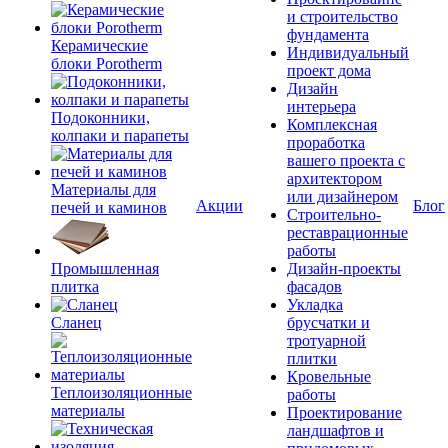
и строительство
фундамента
Керамические
Индивидуальный
блоки Porotherm
проект дома
Дизайн
интерьера
Подоконники,
Комплексная
колпаки и парапеты
проработка
вашего проекта с
архитектором
Материалы для
или дизайнером
Акции
Блог
печей и каминов
Строительно-
реставрационные
работы
Промышленная
Дизайн-проекты
плитка
фасадов
Укладка
Сланец
брусчатки и
тротуарной
плитки
Кровельные
Теплоизоляционные
работы
материалы
Проектирование
ландшафтов и