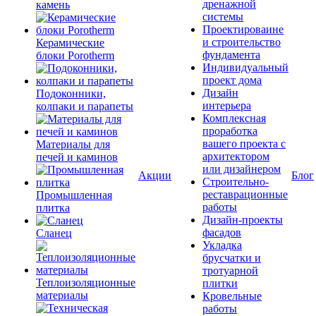
дренажной
камень
системы
Проектироваине
и строительство
Керамические
фундамента
блоки Porotherm
Индивидуальный
проект дома
Дизайн
Подоконники,
интерьера
колпаки и парапеты
Комплексная
проработка
вашего проекта с
Материалы для
архитектором
печей и каминов
или дизайнером
Акции
Блог
Строительно-
реставрационные
Промышленная
работы
плитка
Дизайн-проекты
фасадов
Сланец
Укладка
брусчатки и
тротуарной
Теплоизоляционные
плитки
материалы
Кровельные
работы