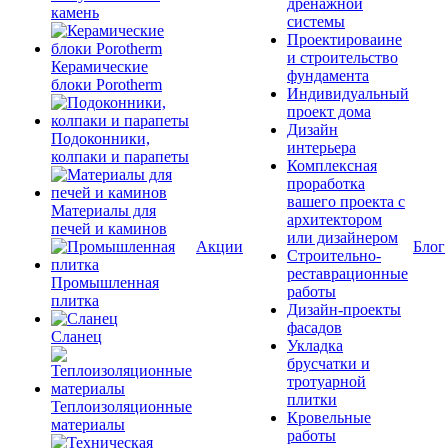
дренажной
камень
системы
Проектироваине
и строительство
Керамические
фундамента
блоки Porotherm
Индивидуальный
проект дома
Дизайн
Подоконники,
интерьера
колпаки и парапеты
Комплексная
проработка
вашего проекта с
Материалы для
архитектором
печей и каминов
или дизайнером
Акции
Блог
Строительно-
реставрационные
Промышленная
работы
плитка
Дизайн-проекты
фасадов
Сланец
Укладка
брусчатки и
тротуарной
плитки
Теплоизоляционные
Кровельные
материалы
работы