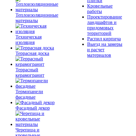
плитки
Кровельные
работы
Теплоизоляционные
Проектирование
материалы
ландшафтов и
придомовых
территорий
Техническая
Распил кирпича
изоляция
Выезд на замеры
и расчет
Террасная доска
материалов
Террасный
керамогранит
Термопанели
фасадные
Фасадный декор
Черепица и
кровельные