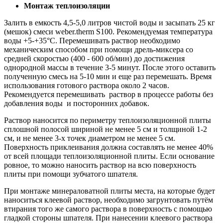
Монтаж теплоизоляции
Залить в емкость 4,5-5,0 литров чистой воды и засыпать 25 кг
(мешок) смеси weber.therm S100. Рекомендуемая температура
воды +5-+35°С. Перемешивать раствор необходимо
механическим способом при помощи дрель-миксера со
средней скоростью (400 - 600 об/мин) до достижения
однородной массы в течение 3-5 минут. После этого оставить
полученную смесь на 5-10 мин и еще раз перемешать. Время
использования готового раствора около 2 часов.
Рекомендуется перемешивать раствор в процессе работы без
добавления воды и посторонних добавок.
Раствор наносится по периметру теплоизоляционной плиты
сплошной полосой шириной не менее 5 см и толщиной 1-2
см, и не менее 3-х точек диаметром не менее 5 см.
Поверхность приклеивания должна составлять не менее 40%
от всей площади теплоизоляционной плиты. Если основание
ровное, то можно наносить раствор на всю поверхность
плиты при помощи зубчатого шпателя.
При монтаже минераловатной плиты места, на которые будет
наноситься клеевой раствор, необходимо загрунтовать путём
втирания того же самого раствора в поверхность с помощью
гладкой стороны шпателя. При нанесении клеевого раствора