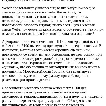
Weber представляет универсальную штукатурно-клеевую
смесь на цементной основе weber.therm S100 для
приклеивания плит утеплителя из пенополистирола,
пенополиуретана, минеральной ваты и создания на их
поверхности базового штукатурного слоя. Сухая клеевая
смесь Weberприменяется как в новом строительстве, так и при
ремонте, и пригодна для большого диапазона оснований.
Армировочно-клеевая смесь для ППУ и минеральной ваты
weber.therm S100 имеет ряд преимуществ перед аналогами. В
частности, материал отличается хорошим сцеплением
практически со всеми типами оснований, не дает усадки при
высыхании. Благодаря хорошей паропроницаемости, после
нанесения штукатурно-клеевой смеси стена продолжает
«дышать», что обеспечивает благоприятный микроклимат в
помещении. Морозостойкость 100 циклов гарантирует
долговечность утепленному фасаду при соблюдении
рекомендаций производителя.
Особенности клеевого состава weber.therm S100 для
приклеивания плит утеплителя позволяют надежно
фиксировать теплоизоляционные плиты и получать идеально
ровную поверхность при армировании. Обладая высокой
пластичностью, материал легко распределяется по