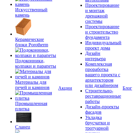
Проектирование
Искусственный
и монтаж
камень
дренажной
системы
Проектироваине
и строительство
фундамента
Керамические
Индивидуальный
блоки Porotherm
проект дома
Дизайн
интерьера
Подоконники,
Комплексная
колпаки и парапеты
проработка
вашего проекта с
архитектором
Материалы для
или дизайнером
печей и каминов
Акции
Блог
Строительно-
реставрационные
работы
Промышленная
Дизайн-проекты
плитка
фасадов
Укладка
брусчатки и
Сланец
тротуарной