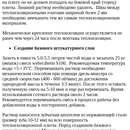
на плиту он не должен попадать на боковой край (торец)
плиты. Лишний раствор необходимо удалить. Швы между
теплоизоляционными плитами шириной более 2 мм
необходимо зачеканить тем же самым теплоизоляционным
материалом.
Механическое крепление теплоизоляции осуществляется не
ранее чем через 24 часа после монтажа теплоизоляции.
Создание базового штукатурного слоя
Залить в емкость 5,0-5,5 литров чистой воды и засыпать 25 кг
(мешок) смеси weber.therm S100. Рекомен­дуемая температура
воды +5-+35°С. Перемешивать раствор необходимо
механическим способом при помощи дрель-миксера со
средней скоростью (400 - 600 об/мин) до достижения
однородной массы в течение 3-5 минут. После этого оставить
полученную смесь на 5-10 мин и еще раз перемешать. Время
использования готового раствора около 2 часов.
Рекомендуется перемешивать смесь в процессе работы без
добавления воды и посторонних добавок.
Раствор наносится зубчатым шпателем из нержавеющей стали
(размер зуба 10-12 мм) на всю поверхность
теплоизоляционной плиты. Перед созданием базового