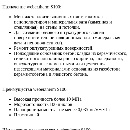
Назначение weber.therm S100:
Монтаж теплоизоляционных плит, таких как
пенополистирол и минеральная вата (каменная и
стеклянная), на стены и потолки.
Для создания базового штукатурного слоя на
поверхности теплоизоляционных плит (минеральная
вата и пенополистирол).
Ремонт оштукатуренных поверхностей.
Подходящие основания: бетон; кладка из керамического,
силикатного или клинкерного кирпича; поверхности,
оштукатуренные цементными или цементно-
известковыми материалами; основания из газобетона,
керамзитобетона и ячеистого бетона.
Преимущества weber.therm S100:
Высокая прочность более 10 МПа
Морозостойкость 100 циклов
Паропроницаемость – не менее 0,035 мг/м•ч•Па
Пластичный
Штукатурно-клеевая смесь weber.therm S100