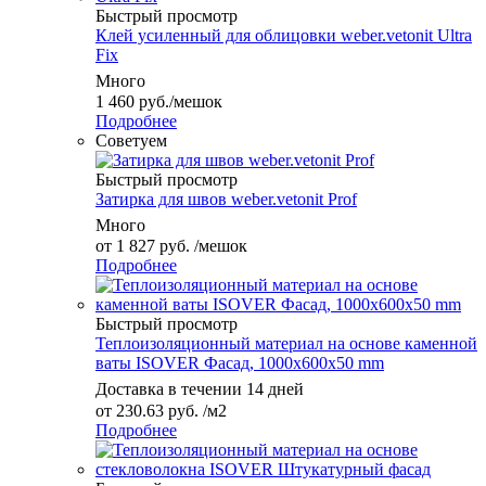
Быстрый просмотр
Клей усиленный для облицовки weber.vetonit Ultra
Fix
Много
1 460
руб.
/мешок
Подробнее
Советуем
Быстрый просмотр
Затирка для швов weber.vetonit Prof
Много
от
1 827 руб.
/мешок
Подробнее
Быстрый просмотр
Теплоизоляционный материал на основе каменной
ваты ISOVER Фасад, 1000x600x50 mm
Доставка в течении 14 дней
от
230.63 руб.
/м2
Подробнее