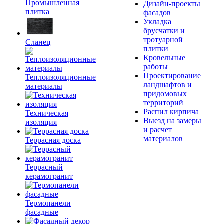
Промышленная
Дизайн-проекты
плитка
фасадов
Укладка
брусчатки и
тротуарной
Сланец
плитки
Кровельные
работы
Проектирование
Теплоизоляционные
ландшафтов и
материалы
придомовых
территорий
Распил кирпича
Техническая
Выезд на замеры
изоляция
и расчет
материалов
Террасная доска
Террасный
керамогранит
Термопанели
фасадные