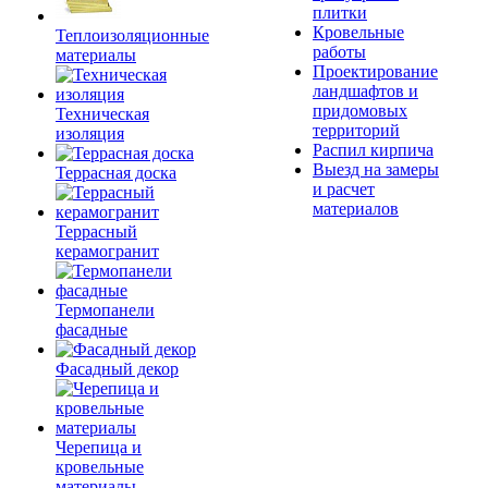
плитки
Кровельные
Теплоизоляционные
работы
материалы
Проектирование
ландшафтов и
придомовых
Техническая
территорий
изоляция
Распил кирпича
Выезд на замеры
Террасная доска
и расчет
материалов
Террасный
керамогранит
Термопанели
фасадные
Фасадный декор
Черепица и
кровельные
материалы