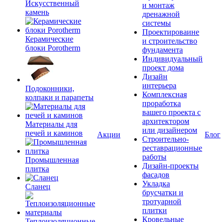
Искусственный
и монтаж
камень
дренажной
системы
Проектироваине
Керамические
и строительство
блоки Porotherm
фундамента
Индивидуальный
проект дома
Дизайн
интерьера
Подоконники,
Комплексная
колпаки и парапеты
проработка
вашего проекта с
архитектором
Материалы для
или дизайнером
печей и каминов
Акции
Блог
Строительно-
реставрационные
работы
Промышленная
Дизайн-проекты
плитка
фасадов
Укладка
Сланец
брусчатки и
тротуарной
плитки
Кровельные
Теплоизоляционные