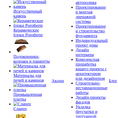
автополива
Проектирование
Искусственный
и монтаж
камень
дренажной
системы
Проектироваине
Керамические
и строительство
блоки Porotherm
фундамента
Индивидуальный
проект дома
Дизайн
интерьера
Подоконники,
Комплексная
колпаки и парапеты
проработка
вашего проекта с
архитектором
Материалы для
или дизайнером
печей и каминов
Акции
Блог
Строительно-
реставрационные
работы
Промышленная
Дизайн-проекты
плитка
фасадов
Укладка
Сланец
брусчатки и
тротуарной