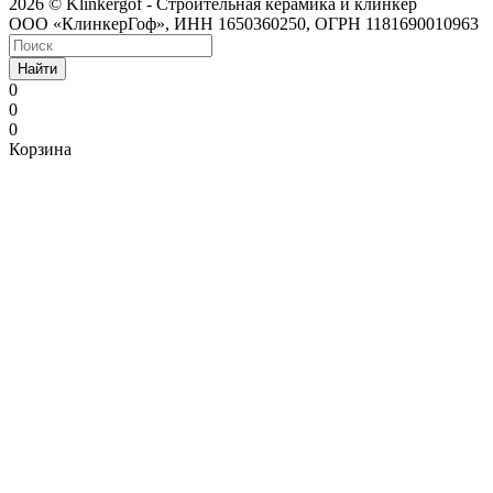
2026 © Klinkergof - Строительная керамика и клинкер
ООО «КлинкерГоф», ИНН 1650360250, ОГРН 1181690010963
Найти
0
0
0
Корзина