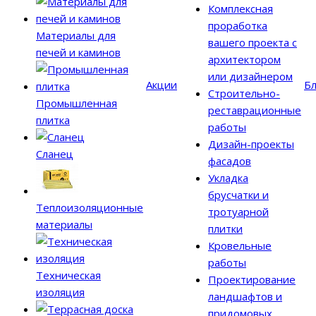
Комплексная
проработка
Материалы для
вашего проекта с
печей и каминов
архитектором
или дизайнером
Акции
Бл
Строительно-
Промышленная
реставрационные
плитка
работы
Дизайн-проекты
Сланец
фасадов
Укладка
брусчатки и
Теплоизоляционные
тротуарной
материалы
плитки
Кровельные
работы
Техническая
Проектирование
изоляция
ландшафтов и
придомовых