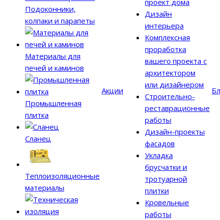
проект дома
Подоконники,
Дизайн
колпаки и парапеты
интерьера
Комплексная
проработка
Материалы для
вашего проекта с
печей и каминов
архитектором
или дизайнером
Акции
Бл
Строительно-
Промышленная
реставрационные
плитка
работы
Дизайн-проекты
Сланец
фасадов
Укладка
брусчатки и
Теплоизоляционные
тротуарной
материалы
плитки
Кровельные
работы