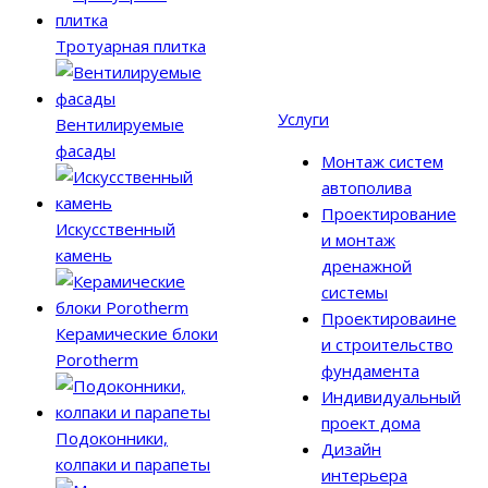
Тротуарная плитка
Услуги
Вентилируемые
фасады
Монтаж систем
автополива
Проектирование
Искусственный
и монтаж
камень
дренажной
системы
Проектироваине
Керамические блоки
и строительство
Porotherm
фундамента
Индивидуальный
проект дома
Подоконники,
Дизайн
колпаки и парапеты
интерьера