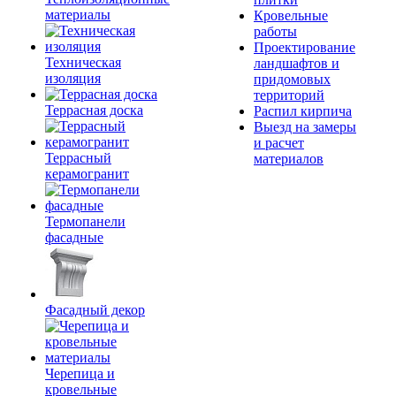
материалы
Кровельные
работы
Проектирование
Техническая
ландшафтов и
изоляция
придомовых
территорий
Террасная доска
Распил кирпича
Выезд на замеры
и расчет
Террасный
материалов
керамогранит
Термопанели
фасадные
Фасадный декор
Черепица и
кровельные