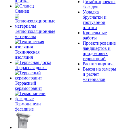
плитка
Дизайн-проекты
фасадов
Сланец
Укладка
брусчатки и
тротуарной
плитки
Теплоизоляционные
Кровельные
материалы
работы
Проектирование
ландшафтов и
Техническая
придомовых
изоляция
территорий
Распил кирпича
Террасная доска
Выезд на замеры
и расчет
материалов
Террасный
керамогранит
Термопанели
фасадные