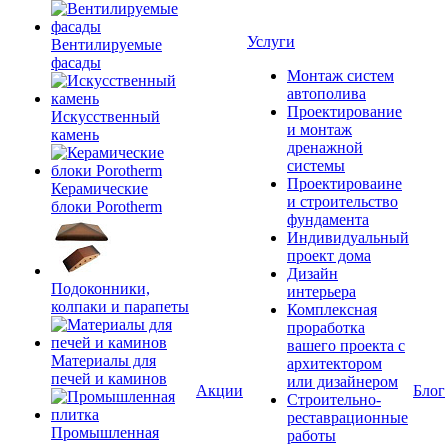
Услуги
Вентилируемые
фасады
Монтаж систем
автополива
Проектирование
Искусственный
и монтаж
камень
дренажной
системы
Проектироваине
Керамические
и строительство
блоки Porotherm
фундамента
Индивидуальный
проект дома
Дизайн
Подоконники,
интерьера
колпаки и парапеты
Комплексная
проработка
вашего проекта с
Материалы для
архитектором
печей и каминов
или дизайнером
Акции
Блог
Строительно-
реставрационные
Промышленная
работы