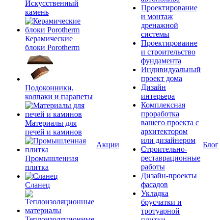
Искусственный
Проектирование
камень
и монтаж
дренажной
системы
Керамические
Проектироваине
блоки Porotherm
и строительство
фундамента
Индивидуальный
проект дома
Дизайн
Подоконники,
интерьера
колпаки и парапеты
Комплексная
проработка
вашего проекта с
Материалы для
архитектором
печей и каминов
или дизайнером
Акции
Блог
Строительно-
реставрационные
Промышленная
работы
плитка
Дизайн-проекты
фасадов
Сланец
Укладка
брусчатки и
тротуарной
Теплоизоляционные
плитки