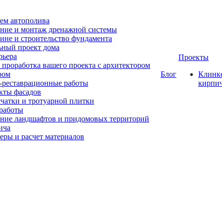
ем автополива
ние и монтаж дренажной системы
ине и строительство фундамента
ный проект дома
рьера
Проекты
 проработка вашего проекта с архитектором
ром
Блог
Клинк
-реставрационные работы
кирпи
кты фасадов
счатки и тротуарной плитки
работы
ние ландшафтов и придомовых территорий
ича
еры и расчет материалов