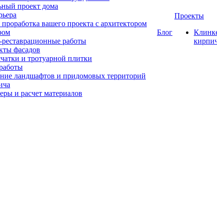
ный проект дома
рьера
Проекты
 проработка вашего проекта с архитектором
ром
Блог
Клинк
-реставрационные работы
кирпи
кты фасадов
счатки и тротуарной плитки
работы
ние ландшафтов и придомовых территорий
ича
еры и расчет материалов