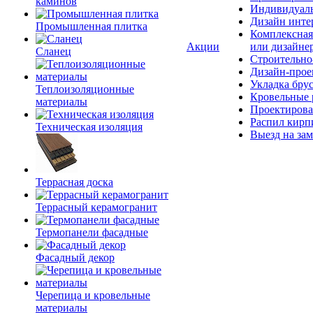
каминов
Индивидуаль
Дизайн инте
Промышленная плитка
Комплексная
Акции
или дизайне
Сланец
Строительно
Дизайн-прое
Укладка бру
Теплоизоляционные
Кровельные 
материалы
Проектирова
Распил кирп
Техническая изоляция
Выезд на зам
Террасная доска
Террасный керамогранит
Термопанели фасадные
Фасадный декор
Черепица и кровельные
материалы