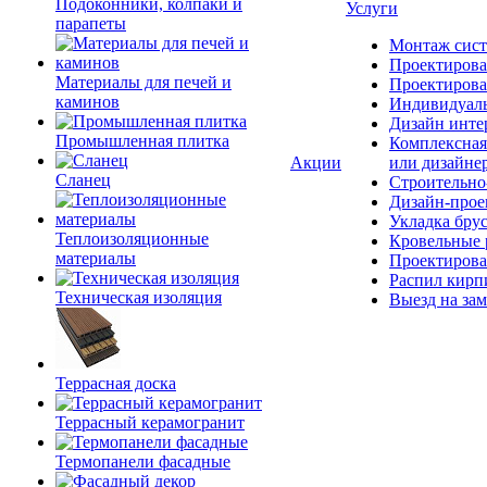
Подоконники, колпаки и
Услуги
парапеты
Монтаж сист
Проектирова
Материалы для печей и
Проектирова
каминов
Индивидуаль
Дизайн инте
Промышленная плитка
Комплексная
Акции
или дизайне
Сланец
Строительно
Дизайн-прое
Укладка бру
Теплоизоляционные
Кровельные 
материалы
Проектирова
Распил кирп
Техническая изоляция
Выезд на зам
Террасная доска
Террасный керамогранит
Термопанели фасадные