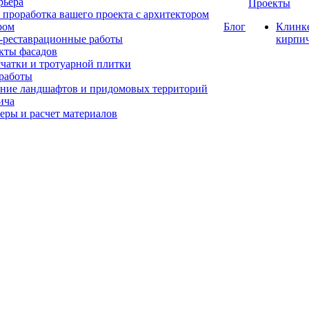
рьера
Проекты
 проработка вашего проекта с архитектором
ром
Блог
Клинк
-реставрационные работы
кирпи
кты фасадов
счатки и тротуарной плитки
работы
ние ландшафтов и придомовых территорий
ича
еры и расчет материалов