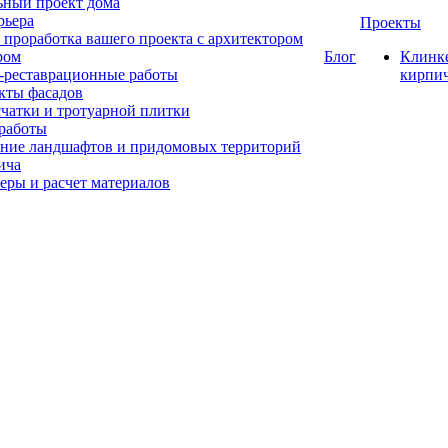
ный проект дома
рьера
Проекты
 проработка вашего проекта с архитектором
ром
Блог
Клинк
-реставрационные работы
кирпи
кты фасадов
счатки и тротуарной плитки
работы
ние ландшафтов и придомовых территорий
ича
еры и расчет материалов