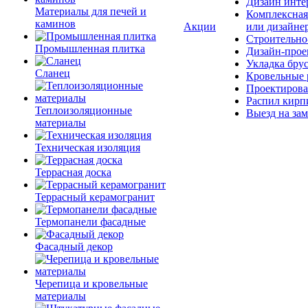
Дизайн инте
Материалы для печей и
Комплексная
каминов
Акции
или дизайне
Строительно
Промышленная плитка
Дизайн-прое
Укладка бру
Сланец
Кровельные 
Проектирова
Распил кирп
Теплоизоляционные
Выезд на зам
материалы
Техническая изоляция
Террасная доска
Террасный керамогранит
Термопанели фасадные
Фасадный декор
Черепица и кровельные
материалы