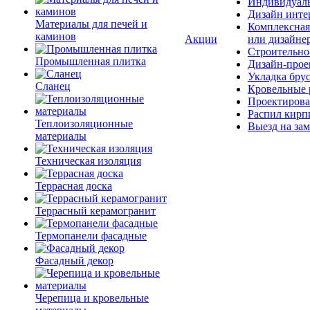
Индивидуаль
Дизайн инте
Материалы для печей и
Комплексная
каминов
Акции
или дизайне
Строительно
Промышленная плитка
Дизайн-прое
Укладка бру
Сланец
Кровельные 
Проектирова
Распил кирп
Теплоизоляционные
Выезд на зам
материалы
Техническая изоляция
Террасная доска
Террасный керамогранит
Термопанели фасадные
Фасадный декор
Черепица и кровельные