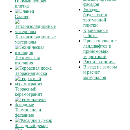
Промышленная
фасадов
плитка
Укладка
брусчатки и
Сланец
тротуарной
плитки
Кровельные
работы
Теплоизоляционные
Проектирование
материалы
ландшафтов и
придомовых
территорий
Техническая
Распил кирпича
изоляция
Выезд на замеры
и расчет
Террасная доска
материалов
Террасный
керамогранит
Термопанели
фасадные
Фасадный декор