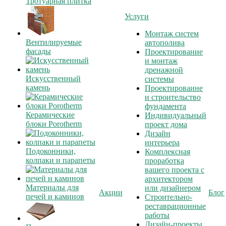
Тротуарная плитка
Услуги
Монтаж систем
Вентилируемые
автополива
фасады
Проектирование
и монтаж
дренажной
Искусственный
системы
камень
Проектироваине
и строительство
фундамента
Керамические
Индивидуальный
блоки Porotherm
проект дома
Дизайн
интерьера
Подоконники,
Комплексная
колпаки и парапеты
проработка
вашего проекта с
архитектором
Материалы для
или дизайнером
Акции
Блог
печей и каминов
Строительно-
реставрационные
работы
Дизайн-проекты