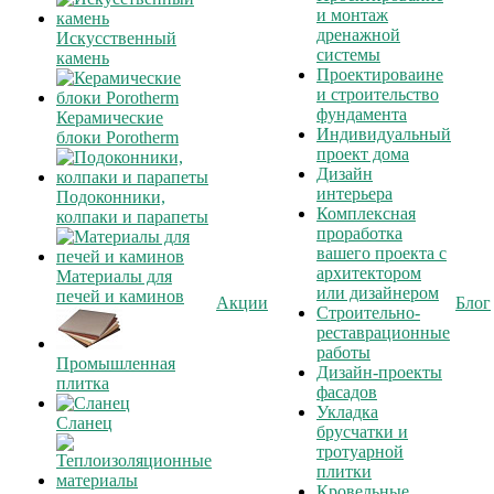
и монтаж
дренажной
Искусственный
системы
камень
Проектироваине
и строительство
фундамента
Керамические
Индивидуальный
блоки Porotherm
проект дома
Дизайн
интерьера
Подоконники,
Комплексная
колпаки и парапеты
проработка
вашего проекта с
архитектором
Материалы для
или дизайнером
печей и каминов
Акции
Блог
Строительно-
реставрационные
работы
Промышленная
Дизайн-проекты
плитка
фасадов
Укладка
Сланец
брусчатки и
тротуарной
плитки
Кровельные