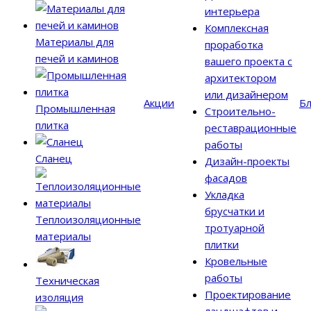
интерьера
Комплексная
Материалы для
проработка
печей и каминов
вашего проекта с
архитектором
или дизайнером
Акции
Бл
Промышленная
Строительно-
плитка
реставрационные
работы
Сланец
Дизайн-проекты
фасадов
Укладка
брусчатки и
Теплоизоляционные
тротуарной
материалы
плитки
Кровельные
работы
Техническая
Проектирование
изоляция