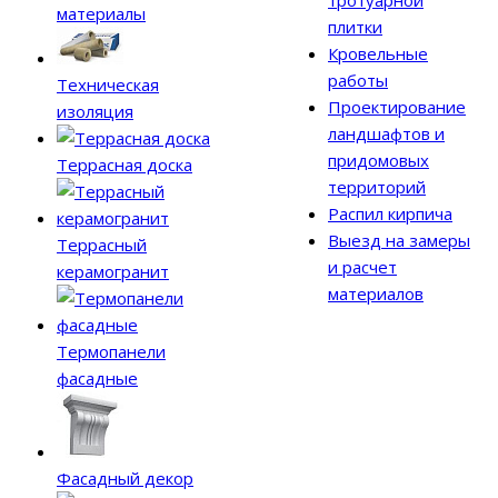
тротуарной
материалы
плитки
Кровельные
работы
Техническая
Проектирование
изоляция
ландшафтов и
придомовых
Террасная доска
территорий
Распил кирпича
Выезд на замеры
Террасный
и расчет
керамогранит
материалов
Термопанели
фасадные
Фасадный декор