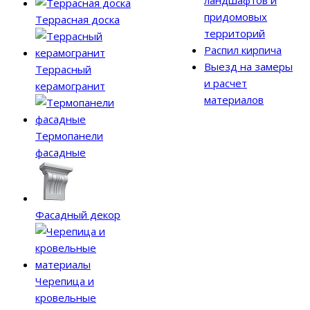
ландшафтов и
придомовых
Террасная доска
территорий
Распил кирпича
Выезд на замеры
Террасный
и расчет
керамогранит
материалов
Термопанели
фасадные
Фасадный декор
Черепица и
кровельные