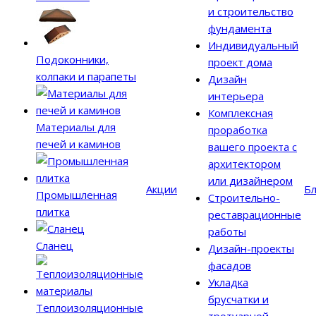
и строительство
фундамента
Индивидуальный
Подоконники,
проект дома
колпаки и парапеты
Дизайн
интерьера
Комплексная
Материалы для
проработка
печей и каминов
вашего проекта с
архитектором
или дизайнером
Акции
Бл
Промышленная
Строительно-
плитка
реставрационные
работы
Сланец
Дизайн-проекты
фасадов
Укладка
брусчатки и
Теплоизоляционные