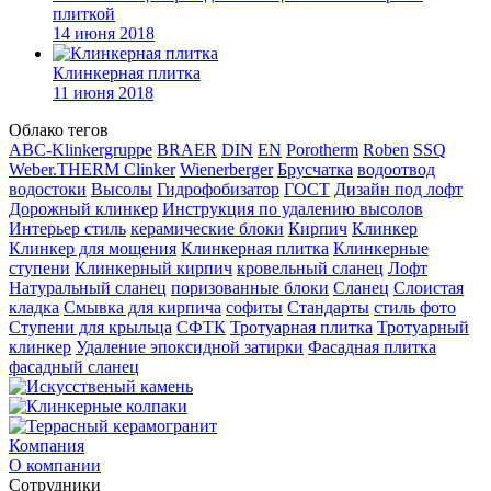
плиткой
14 июня 2018
Клинкерная плитка
11 июня 2018
Облако тегов
ABC-Klinkergruppe
BRAER
DIN
EN
Porotherm
Roben
SSQ
Weber.THERM Clinker
Wienerberger
Брусчатка
водоотвод
водостоки
Высолы
Гидрофобизатор
ГОСТ
Дизайн под лофт
Дорожный клинкер
Инструкция по удалению высолов
Интерьер стиль
керамические блоки
Кирпич
Клинкер
Клинкер для мощения
Клинкерная плитка
Клинкерные
ступени
Клинкерный кирпич
кровельный сланец
Лофт
Натуральный сланец
поризованные блоки
Сланец
Слоистая
кладка
Смывка для кирпича
софиты
Стандарты
стиль фото
Ступени для крыльца
СФТК
Тротуарная плитка
Тротуарный
клинкер
Удаление эпоксидной затирки
Фасадная плитка
фасадный сланец
Компания
О компании
Сотрудники