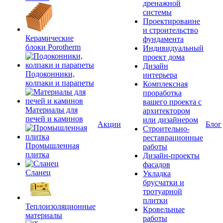
дренажной
системы
Проектироваине
и строительство
Керамические
фундамента
блоки Porotherm
Индивидуальный
проект дома
Дизайн
Подоконники,
интерьера
колпаки и парапеты
Комплексная
проработка
вашего проекта с
Материалы для
архитектором
печей и каминов
или дизайнером
Акции
Блог
Строительно-
реставрационные
Промышленная
работы
плитка
Дизайн-проекты
фасадов
Сланец
Укладка
брусчатки и
тротуарной
плитки
Теплоизоляционные
Кровельные
материалы
работы