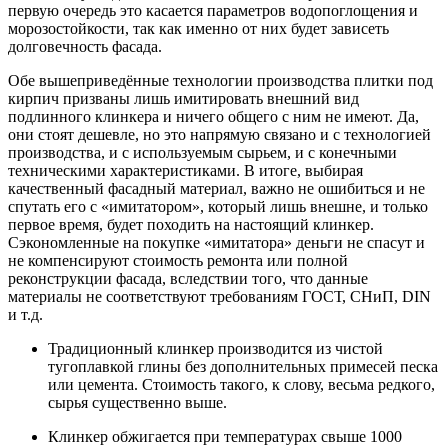
первую очередь это касается параметров водопоглощения и
морозостойкости, так как именно от них будет зависеть
долговечность фасада.
Обе вышеприведённые технологии производства плитки под
кирпич призваны лишь имитировать внешний вид
подлинного клинкера и ничего общего с ним не имеют. Да,
они стоят дешевле, но это напрямую связано и с технологией
производства, и с используемым сырьем, и с конечными
техническими характеристиками. В итоге, выбирая
качественный фасадный материал, важно не ошибиться и не
спутать его с «имитатором», который лишь внешне, и только
первое время, будет походить на настоящий клинкер.
Сэкономленные на покупке «имитатора» деньги не спасут и
не компенсируют стоимость ремонта или полной
реконструкции фасада, вследствии того, что данные
материалы не соответствуют требованиям ГОСТ, СНиП, DIN
и т.д.
Традиционный клинкер производится из чистой
тугоплавкой глины без дополнительных примесей песка
или цемента. Стоимость такого, к слову, весьма редкого,
сырья существенно выше.
Клинкер обжигается при температурах свыше 1000