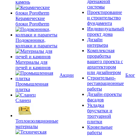
дренажной
камень
системы
Проектироваине
и строительство
Керамические
фундамента
блоки Porotherm
Индивидуальный
проект дома
Дизайн
Подоконники,
интерьера
колпаки и парапеты
Комплексная
проработка
вашего проекта с
Материалы для
архитектором
печей и каминов
или дизайнером
Акции
Блог
Строительно-
реставрационные
Промышленная
работы
плитка
Дизайн-проекты
фасадов
Сланец
Укладка
брусчатки и
тротуарной
Теплоизоляционные
плитки
материалы
Кровельные
работы