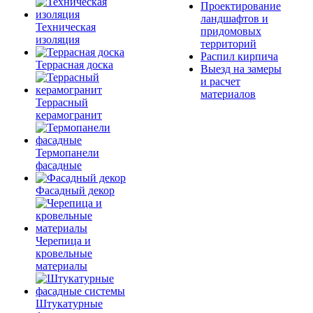
Проектирование
ландшафтов и
Техническая
придомовых
изоляция
территорий
Распил кирпича
Террасная доска
Выезд на замеры
и расчет
материалов
Террасный
керамогранит
Термопанели
фасадные
Фасадный декор
Черепица и
кровельные
материалы
Штукатурные