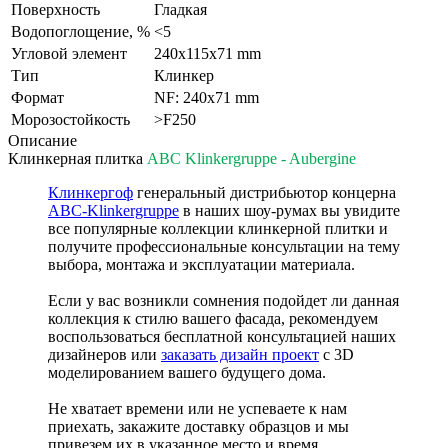
Поверхность
Гладкая
Водопоглощение, %
<5
Угловой элемент
240х115х71 mm
Тип
Клинкер
Формат
NF: 240x71 mm
Морозостойкость
>F250
Описание
Клинкерная плитка
ABC Klinkergruppe - Aubergine
Клинкергоф
генеральный дистрибьютор концерна
ABC-Klinkergruppe
в наших шоу-румах вы увидите
все популярные коллекции клинкерной плитки и
получите профессиональные консультации на тему
выбора, монтажа и эксплуатации материала.
Если у вас возникли сомнения подойдет ли данная
коллекция к стилю вашего фасада, рекомендуем
воспользоваться бесплатной консультацией наших
дизайнеров или
заказать дизайн проект
с 3D
моделированием вашего будущего дома.
Не хватает времени или не успеваете к нам
приехать, закажите доставку образцов и мы
привезем их в указанное место и время.