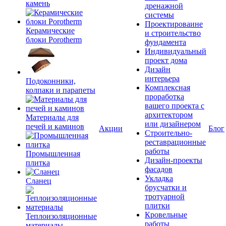
камень
дренажной
системы
Проектироваине
Керамические
и строительство
блоки Porotherm
фундамента
Индивидуальный
проект дома
Дизайн
интерьера
Подоконники,
Комплексная
колпаки и парапеты
проработка
вашего проекта с
архитектором
Материалы для
или дизайнером
печей и каминов
Акции
Блог
Строительно-
реставрационные
работы
Промышленная
Дизайн-проекты
плитка
фасадов
Укладка
Сланец
брусчатки и
тротуарной
плитки
Кровельные
Теплоизоляционные
работы
материалы