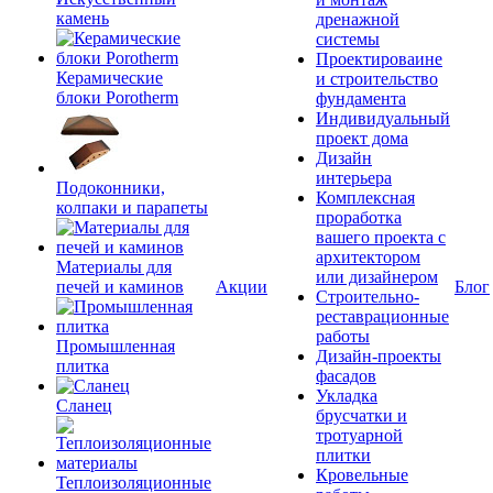
камень
дренажной
системы
Проектироваине
Керамические
и строительство
блоки Porotherm
фундамента
Индивидуальный
проект дома
Дизайн
интерьера
Подоконники,
Комплексная
колпаки и парапеты
проработка
вашего проекта с
архитектором
Материалы для
или дизайнером
печей и каминов
Акции
Блог
Строительно-
реставрационные
работы
Промышленная
Дизайн-проекты
плитка
фасадов
Укладка
Сланец
брусчатки и
тротуарной
плитки
Кровельные
Теплоизоляционные