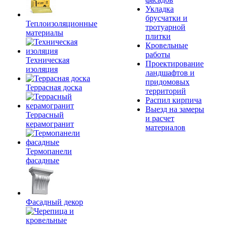
Укладка
брусчатки и
Теплоизоляционные
тротуарной
материалы
плитки
Кровельные
работы
Техническая
Проектирование
изоляция
ландшафтов и
придомовых
Террасная доска
территорий
Распил кирпича
Выезд на замеры
Террасный
и расчет
керамогранит
материалов
Термопанели
фасадные
Фасадный декор