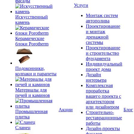
фасады
Услуги
Монтаж систем
Искусственный
автополива
камень
Проектирование
и монтаж
дренажной
Керамические
системы
блоки Porotherm
Проектироваине
и строительство
фундамента
Индивидуальный
Подоконники,
проект дома
колпаки и парапеты
Дизайн
интерьера
Комплексная
Материалы для
проработка
печей и каминов
вашего проекта с
архитектором
или дизайнером
Акции
Блог
Промышленная
Строительно-
плитка
реставрационные
работы
Сланец
Дизайн-проекты
фасадов