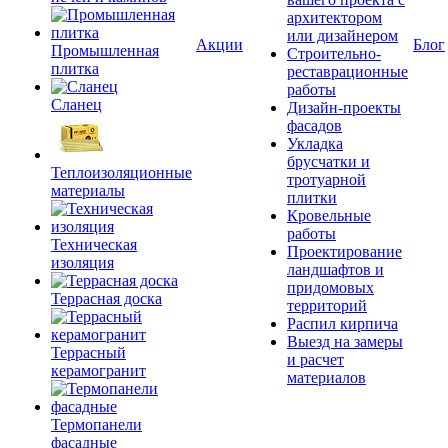
архитектором
или дизайнером
Акции
Блог
Промышленная
Строительно-
плитка
реставрационные
работы
Сланец
Дизайн-проекты
фасадов
Укладка
брусчатки и
Теплоизоляционные
тротуарной
материалы
плитки
Кровельные
работы
Техническая
Проектирование
изоляция
ландшафтов и
придомовых
Террасная доска
территорий
Распил кирпича
Выезд на замеры
Террасный
и расчет
керамогранит
материалов
Термопанели
фасадные