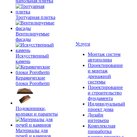
напольная плитка
Тротуарная плитка
Вентилируемые
фасады
Услуги
Монтаж систем
Искусственный
автополива
камень
Проектирование
и монтаж
дренажной
Керамические
системы
блоки Porotherm
Проектироваине
и строительство
фундамента
Индивидуальный
Подоконники,
проект дома
колпаки и парапеты
Дизайн
интерьера
Комплексная
Материалы для
проработка
печей и каминов
вашего проекта с