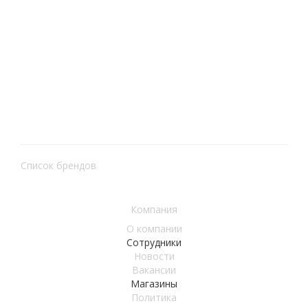
Композитная черепица
Композитная черепица
LUXARD - Классик
LUXARD - Roman
от
500 руб.
от
500 руб.
760.51 руб.
794.69 руб.
Подробнее
Подробнее
Список брендов
Компания
О компании
Сотрудники
Новости
Вакансии
Магазины
Политика