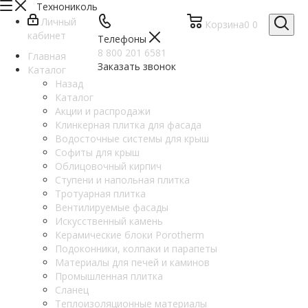
Технониколь
Личный
Корзина
0
0
кабинет
Телефоны
8 800 201 6581
Главная
Заказать звонок
Каталог
Назад
Каталог
Акции и распродажи
Клинкерная плитка для фасада
Водосточные системы для крыш
Софиты для крыш
Облицовочный кирпич
Ступени и напольная плитка
Тротуарная плитка
Вентилируемые фасады
Искусственный камень
Керамические блоки Porotherm
Подоконники, колпаки и парапеты
Материалы для печей и каминов
Промышленная плитка
Сланец
Теплоизоляционные материалы