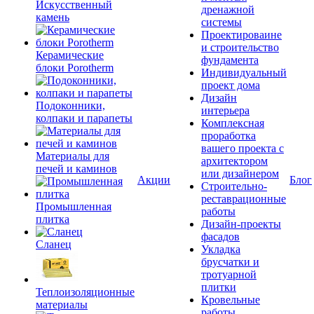
Искусственный
дренажной
камень
системы
Проектироваине
и строительство
Керамические
фундамента
блоки Porotherm
Индивидуальный
проект дома
Дизайн
Подоконники,
интерьера
колпаки и парапеты
Комплексная
проработка
вашего проекта с
Материалы для
архитектором
печей и каминов
или дизайнером
Акции
Блог
Строительно-
реставрационные
Промышленная
работы
плитка
Дизайн-проекты
фасадов
Сланец
Укладка
брусчатки и
тротуарной
плитки
Теплоизоляционные
Кровельные
материалы
работы