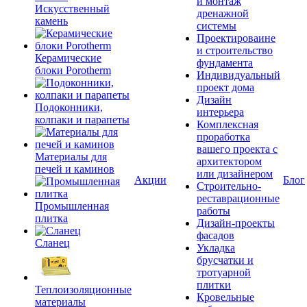
и монтаж
Искусственный
дренажной
камень
системы
Проектироваине
и строительство
Керамические
фундамента
блоки Porotherm
Индивидуальный
проект дома
Дизайн
Подоконники,
интерьера
колпаки и парапеты
Комплексная
проработка
вашего проекта с
Материалы для
архитектором
печей и каминов
или дизайнером
Акции
Блог
Строительно-
реставрационные
Промышленная
работы
плитка
Дизайн-проекты
фасадов
Сланец
Укладка
брусчатки и
тротуарной
плитки
Теплоизоляционные
Кровельные
материалы