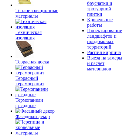
брусчатки и
тротуарной
Теплоизоляционные
плитки
материалы
Кровельные
работы
Проектирование
Техническая
ландшафтов и
изоляция
придомовых
территорий
Распил кирпича
Выезд на замеры
Террасная доска
и расчет
материалов
Террасный
керамогранит
Термопанели
фасадные
Фасадный декор