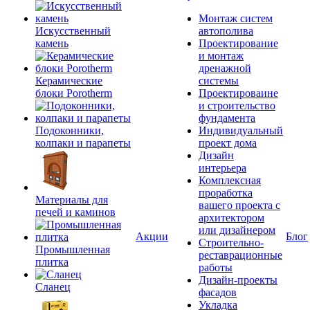
Монтаж систем
Искусственный
автополива
камень
Проектирование
и монтаж
дренажной
Керамические
системы
блоки Porotherm
Проектироваине
и строительство
фундамента
Подоконники,
Индивидуальный
колпаки и парапеты
проект дома
Дизайн
интерьера
Комплексная
проработка
Материалы для
вашего проекта с
печей и каминов
архитектором
или дизайнером
Акции
Блог
Строительно-
Промышленная
реставрационные
плитка
работы
Дизайн-проекты
Сланец
фасадов
Укладка