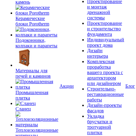
Проектирование
камень
и монтаж
дренажной
системы
Керамические
Проектироваине
блоки Porotherm
и строительство
фундамента
Индивидуальный
Подоконники,
проект дома
колпаки и парапеты
Дизайн
интерьера
Комплексная
проработка
Материалы для
вашего проекта с
печей и каминов
архитектором
или дизайнером
Акции
Блог
Строительно-
Промышленная
реставрационные
плитка
работы
Дизайн-проекты
Сланец
фасадов
Укладка
брусчатки и
тротуарной
Теплоизоляционные
плитки
материалы