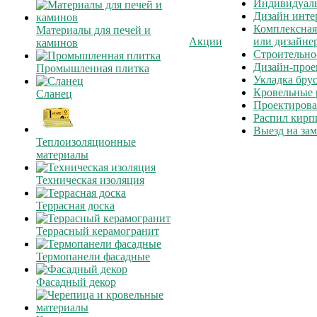
Индивидуаль
Дизайн инте
Комплексная
Материалы для печей и
Акции
или дизайне
каминов
Строительно
Дизайн-прое
Промышленная плитка
Укладка бру
Кровельные 
Сланец
Проектирова
Распил кирп
Выезд на зам
Теплоизоляционные
материалы
Техническая изоляция
Террасная доска
Террасный керамогранит
Термопанели фасадные
Фасадный декор