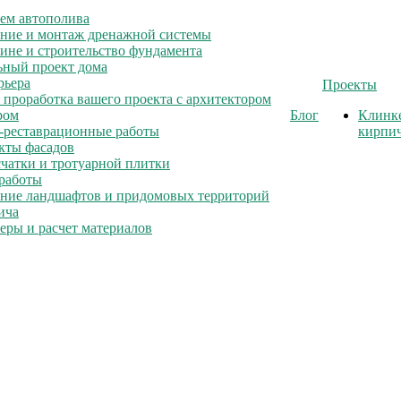
ем автополива
ние и монтаж дренажной системы
ине и строительство фундамента
ный проект дома
рьера
Проекты
 проработка вашего проекта с архитектором
ром
Блог
Клинк
-реставрационные работы
кирпи
кты фасадов
счатки и тротуарной плитки
работы
ние ландшафтов и придомовых территорий
ича
еры и расчет материалов