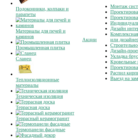
Монтаж сист
Подоконники, колпаки и
Проектирова
парапеты
Проектирова
Индивидуаль
Дизайн инте
Материалы для печей и
Комплексная
каминов
Акции
или дизайне
Строительно
Промышленная плитка
Дизайн-прое
Укладка бру
Сланец
Кровельные 
Проектирова
Распил кирп
Выезд на зам
Теплоизоляционные
материалы
Техническая изоляция
Террасная доска
Террасный керамогранит
Термопанели фасадные