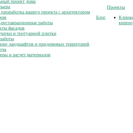
ный проект дома
рьера
Проекты
 проработка вашего проекта с архитектором
ром
Блог
Клинк
-реставрационные работы
кирпи
кты фасадов
счатки и тротуарной плитки
работы
ние ландшафтов и придомовых территорий
ича
еры и расчет материалов