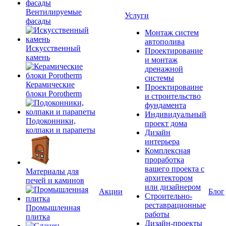
Вентилируемые
Услуги
фасады
Монтаж систем
автополива
Искусственный
Проектирование
камень
и монтаж
дренажной
системы
Керамические
Проектироваине
блоки Porotherm
и строительство
фундамента
Индивидуальный
Подоконники,
проект дома
колпаки и парапеты
Дизайн
интерьера
Комплексная
проработка
вашего проекта с
Материалы для
архитектором
печей и каминов
или дизайнером
Акции
Блог
Строительно-
реставрационные
Промышленная
работы
плитка
Дизайн-проекты