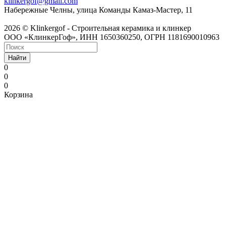
klinkergof@gmail.com
Набережные Челны, улица Команды Камаз-Мастер, 11
2026 © Klinkergof - Строительная керамика и клинкер
ООО «КлинкерГоф», ИНН 1650360250, ОГРН 1181690010963
Найти
0
0
0
Корзина