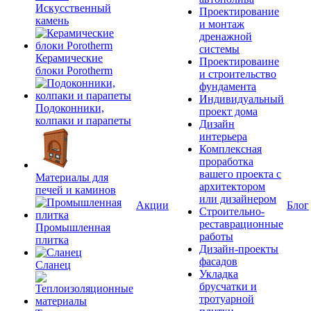
Искусственный
Проектирование
камень
и монтаж
дренажной
системы
Керамические
Проектироваине
блоки Porotherm
и строительство
фундамента
Индивидуальный
Подоконники,
проект дома
колпаки и парапеты
Дизайн
интерьера
Комплексная
проработка
вашего проекта с
Материалы для
архитектором
печей и каминов
или дизайнером
Акции
Блог
Строительно-
реставрационные
Промышленная
работы
плитка
Дизайн-проекты
фасадов
Сланец
Укладка
брусчатки и
тротуарной