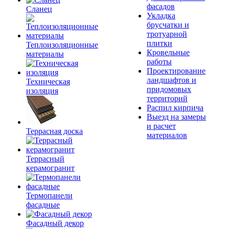
фасадов
Сланец
Укладка
брусчатки и
тротуарной
плитки
Теплоизоляционные
Кровельные
материалы
работы
Проектирование
ландшафтов и
Техническая
придомовых
изоляция
территорий
Распил кирпича
Выезд на замеры
и расчет
Террасная доска
материалов
Террасный
керамогранит
Термопанели
фасадные
Фасадный декор