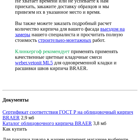
Не хватает времени или не успеваете к нам
приехать, закажите доставку образцов и мы
привезем их в указанное место и время.
Вы также можете заказать подробный расчет
количество кирпича для вашего фасада
выездом на
замеры
нашего специалиста и просчитать полную
стоимость
строительно-монтажных
работ.
Клинкергоф рекомендует
применять применять
качественные цветные кладочные смеси
weber.vetonit ML5
для одновременной кладки и
расшивки швов кирпича BRAER.
Документы
Сертификат соответствия ГОСТ Р на облицовочный кирпич
BRAER
2,9 мб
Каталог облицовочного кирпича BRAER
3,8 мб
Как купить
Для покупки товара в нашем интернет-магазине выберите