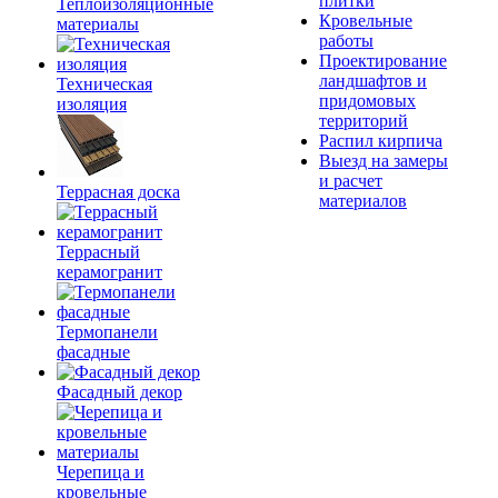
плитки
Теплоизоляционные
Кровельные
материалы
работы
Проектирование
ландшафтов и
Техническая
придомовых
изоляция
территорий
Распил кирпича
Выезд на замеры
и расчет
Террасная доска
материалов
Террасный
керамогранит
Термопанели
фасадные
Фасадный декор
Черепица и
кровельные