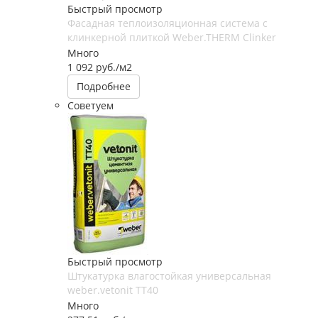
Быстрый просмотр
Фасадная теплоизоляционная система с
клинкерной плиткой Weber.THERM Clinker
Много
1 092
руб.
/м2
Подробнее
Советуем
Быстрый просмотр
Штукатурка влагостойкая универсальная
weber.vetonit TT40
Много