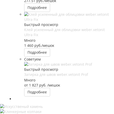
277.51
руб.
/мешок
Подробнее
Быстрый просмотр
Клей усиленный для облицовки weber.vetonit
Ultra Fix
Много
1 460
руб.
/мешок
Подробнее
Советуем
Быстрый просмотр
Затирка для швов weber.vetonit Prof
Много
от
1 827 руб.
/мешок
Подробнее