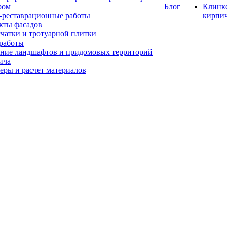
ром
Блог
Клинк
-реставрационные работы
кирпи
кты фасадов
счатки и тротуарной плитки
работы
ние ландшафтов и придомовых территорий
ича
еры и расчет материалов