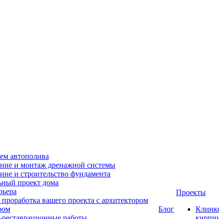
ем автополива
ние и монтаж дренажной системы
ине и строительство фундамента
ный проект дома
рьера
Проекты
 проработка вашего проекта с архитектором
ром
Блог
Клинк
-реставрационные работы
кирпи